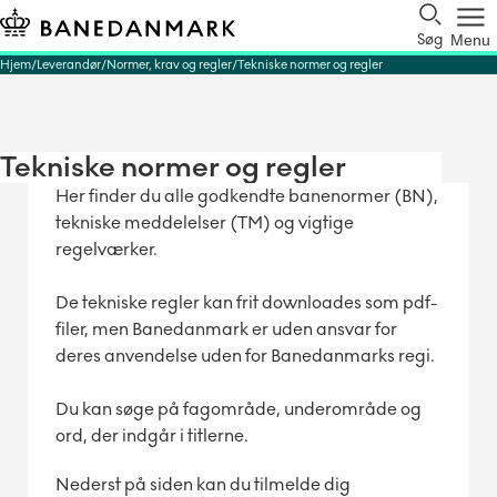
Søg
Menu
Hjem
Leverandør
Normer, krav og regler
Tekniske normer og regler
Tekniske normer og regler
Her finder du alle godkendte banenormer (BN),
tekniske meddelelser (TM) og vigtige
regelværker.
De tekniske regler kan frit downloades som pdf-
filer, men Banedanmark er uden ansvar for
deres anvendelse uden for Banedanmarks regi.
Du kan søge på fagområde, underområde og
ord, der indgår i titlerne.
Nederst på siden kan du tilmelde dig