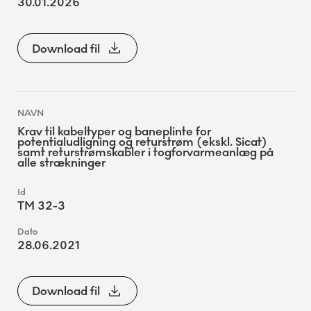
30.01.2026
Download fil
Krav til kabeltyper og baneplinte for
potentialudligning og returstrøm (ekskl. Sicat)
samt returstrømskabler i togforvarmeanlæg på
alle strækninger
TM 32-3
28.06.2021
Download fil