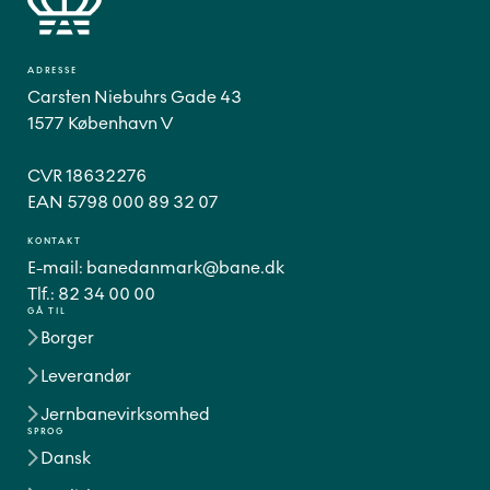
ADRESSE
Carsten Niebuhrs Gade 43
1577 København V
CVR 18632276
EAN 5798 000 89 32 07
KONTAKT
E-mail:
banedanmark@bane.dk
Tlf.:
82 34 00 00
GÅ TIL
Borger
Leverandør
Jernbanevirksomhed
SPROG
Dansk