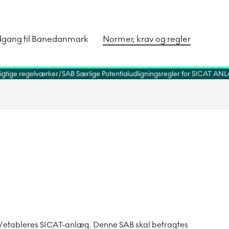
dgang til Banedanmark
Normer, krav og regler
igtige regelværker
SAB Særlige Potentialudligningsregler for SICAT A
/etableres SICAT-anlæg. Denne SAB skal betragtes