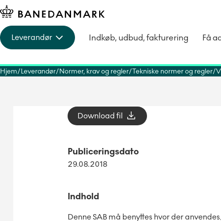
Indkøb, udbud, fakturering
Få a
Leverandør
Hjem
Leverandør
Normer, krav og regler
Tekniske normer og regler
V
Download fil
Publiceringsdato
29.08.2018
Indhold
Denne SAB må benyttes hvor der anvendes