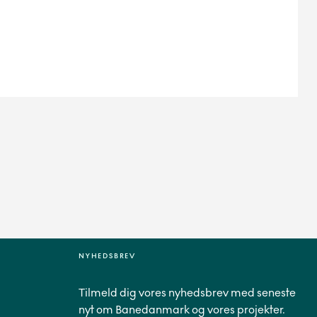
NYHEDSBREV
Tilmeld dig vores nyhedsbrev med seneste
nyt om Banedanmark og vores projekter.