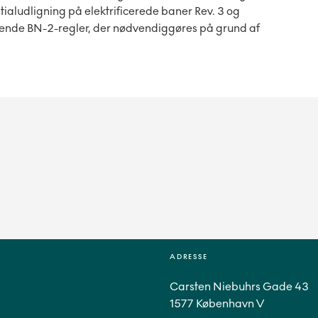
ialudligning på elektrificerede baner Rev. 3 og
ldende BN-2-regler, der nødvendiggøres på grund af
ADRESSE
Carsten Niebuhrs Gade 43
1577 København V