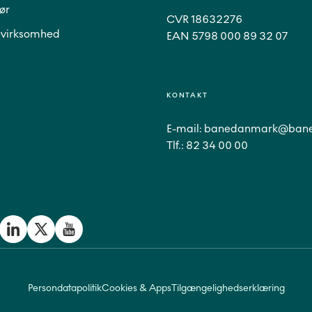
ør
CVR 18632276
virksomhed
EAN 5798 000 89 32 07
KONTAKT
E-mail:
banedanmark@bane
Tlf.:
82 34 00 00
Persondatapolitik
Cookies & Apps
Tilgængelighedserklæring