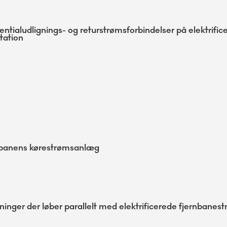
ialudlignings- og returstrømsforbindelser på elektrific
tation
 S-banens kørestrømsanlæg
ninger der løber parallelt med elektrificerede fjernbanes