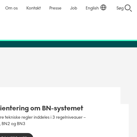
Om os
Kontakt
Presse
Job
English
Søg
ientering om BN-systemet
e tekniske regler inddeles i 3 regelniveauer –
, BN2 og BN3