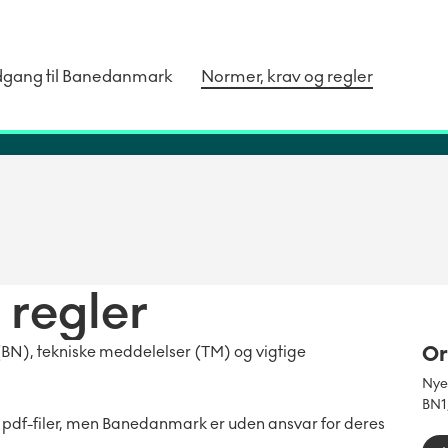
dgang til Banedanmark
Normer, krav og regler
 regler
Or
BN), tekniske meddelelser (TM) og vigtige
Nyer
BN1
 pdf-filer, men Banedanmark er uden ansvar for deres