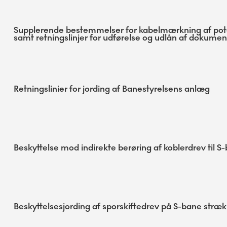
Supplerende bestemmelser for kabelmærkning af potent
samt retningslinjer for udførelse og udlån af dokumen
Retningslinier for jording af Banestyrelsens anlæg
Beskyttelse mod indirekte berøring af koblerdrev til
Beskyttelsesjording af sporskiftedrev på S-bane stræk