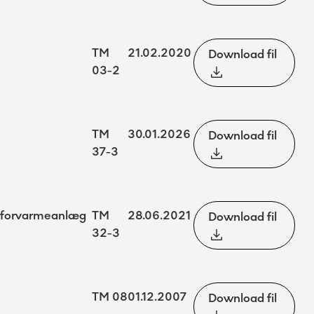
TM
21.02.2020
Download fil
03-2
TM
30.01.2026
Download fil
37-3
togforvarmeanlæg
TM
28.06.2021
Download fil
32-3
TM 08
01.12.2007
Download fil