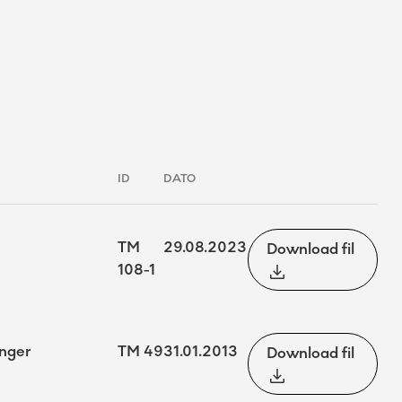
ID
DATO
TM
29.08.2023
Download fil
108-1
inger
TM 49
31.01.2013
Download fil