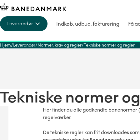
Indkøb, udbud, fakturering
Få a
Leverandør
Hjem
Leverandør
Normer, krav og regler
Tekniske normer og regler
Tekniske normer og
Her finder du alle godkendte banenormer (
regelværker.
De tekniske regler kan frit downloades som
anvendelse uden for Banedanmarks regi.