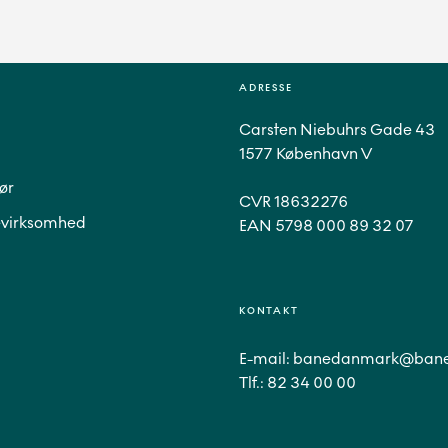
ADRESSE
Carsten Niebuhrs Gade 43
1577 København V
ør
CVR 18632276
virksomhed
EAN 5798 000 89 32 07
KONTAKT
E-mail:
banedanmark@bane
Tlf.:
82 34 00 00