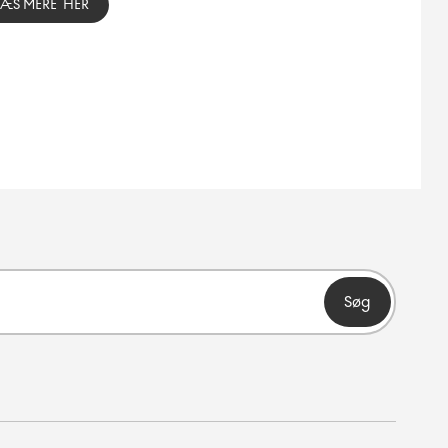
LÆS MERE HER
Søg