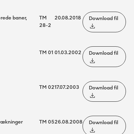
erede baner,
TM
20.08.2018
Download fil
28-2
TM 01
01.03.2002
Download fil
TM 02
17.07.2003
Download fil
trækninger
TM 05
26.08.2008
Download fil