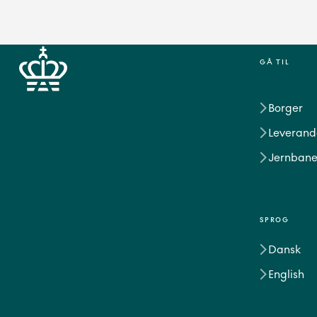
GÅ TIL
Borger
Leverand
Jernbane
SPROG
Dansk
English