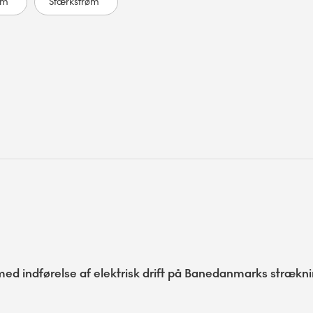
øm
Stærkstrøm
med indførelse af elektrisk drift på Banedanmarks strækn