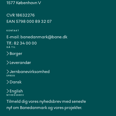
1577 København V
CVR 18632276
EAN 5798 000 89 32 07
KONTAKT
E-mail:
banedanmark@bane.dk
Tlf.:
82 34 00 00
GÅ TIL
Borger
Leverandør
Jernbanevirksomhed
SPROG
Dansk
English
NYHEDSBREV
Tilmeld dig vores nyhedsbrev med seneste
nyt om Banedanmark og vores projekter.