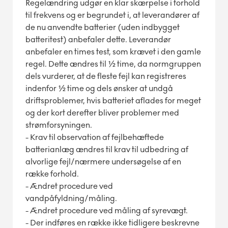
Regelændring udgør en klar skærpelse i forhold
til frekvens og er begrundet i, at leverandører af
de nu anvendte batterier (uden indbygget
batteritest) anbefaler dette. Leverandør
anbefaler en times test, som krævet i den gamle
regel. Dette ændres til ½ time, da normgruppen
dels vurderer, at de fleste fejl kan registreres
indenfor ½ time og dels ønsker at undgå
driftsproblemer, hvis batteriet aflades for meget
og der kort derefter bliver problemer med
strømforsyningen.
- Krav til observation af fejlbehæftede
batterianlæg ændres til krav til udbedring af
alvorlige fejl/nærmere undersøgelse af en
række forhold.
- Ændret procedure ved
vandpåfyldning/måling.
- Ændret procedure ved måling af syrevægt.
- Der indføres en række ikke tidligere beskrevne