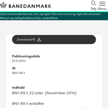
Søg
Menu
Hjem
Leverandør
Normer, krav og regler
Tekniske normer og regler
Banenormer
Eftersyn og vedligeholdelse af bly-syrebatterier
Download fil
Publiceringsdato
01.11.2014
ID
BN1-99-1
Indhold
BN1-99-1 22 sider (November 2014)
BN1-99-1: erstatter