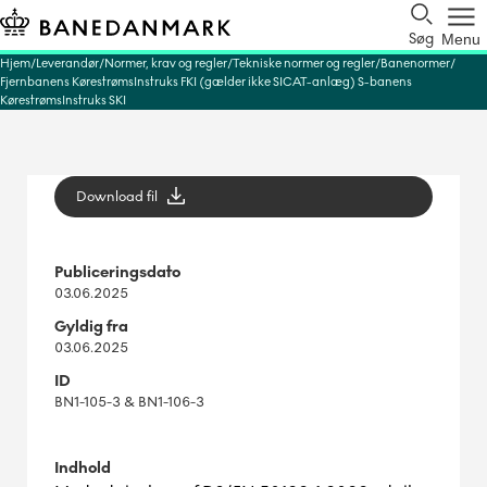
Søg
Menu
Hjem
Leverandør
Normer, krav og regler
Tekniske normer og regler
Banenormer
Fjernbanens KørestrømsInstruks FKI (gælder ikke SICAT-anlæg) S-banens
KørestrømsInstruks SKI
Download fil
Publiceringsdato
03.06.2025
Gyldig fra
03.06.2025
ID
BN1-105-3 & BN1-106-3
Indhold