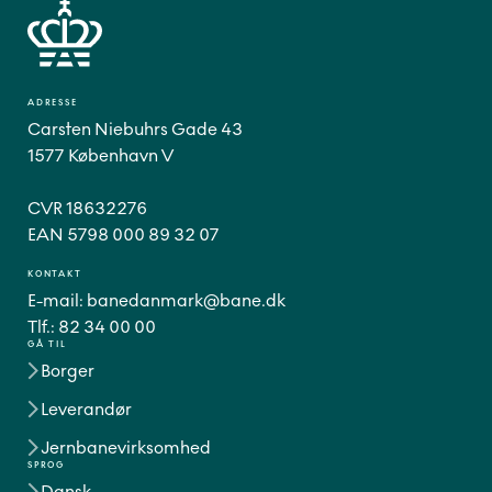
ADRESSE
Carsten Niebuhrs Gade 43
1577 København V
CVR 18632276
EAN 5798 000 89 32 07
KONTAKT
E-mail:
banedanmark@bane.dk
Tlf.:
82 34 00 00
GÅ TIL
Borger
Leverandør
Jernbanevirksomhed
SPROG
Dansk