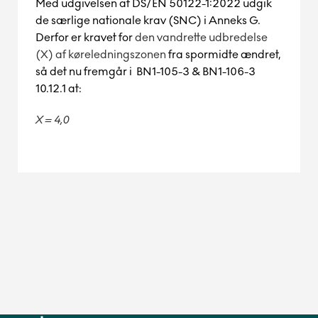
Med udgivelsen af DS/EN 50122-1:2022 udgik
de særlige nationale krav (SNC) i Anneks G.
Derfor er kravet for
den vandrette udbredelse
(X) af køreledningszonen
fra spormidte ændret,
så det nu fremgår i BN1-105-3 & BN1-106-3
10.12.1 at:
X = 4,0