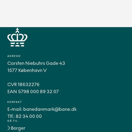
ADRESSE
Carsten Niebuhrs Gade 43
1577 København V
CVR 18632276
EAN 5798 000 89 32 07
KONTAKT
E-mail:
banedanmark@bane.dk
Tlf.:
82 34 00 00
GÅ TIL
Borger