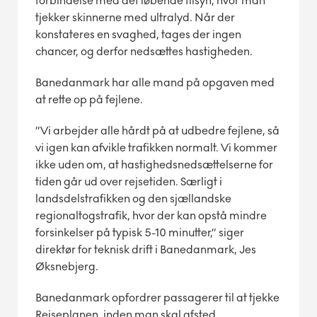
forbindelse med det løbende tilsyn, hvor man
tjekker skinnerne med ultralyd. Når der
konstateres en svaghed, tages der ingen
chancer, og derfor nedsættes hastigheden.
Banedanmark har alle mand på opgaven med
at rette op på fejlene.
”Vi arbejder alle hårdt på at udbedre fejlene, så
vi igen kan afvikle trafikken normalt. Vi kommer
ikke uden om, at hastighedsnedsættelserne for
tiden går ud over rejsetiden. Særligt i
landsdelstrafikken og den sjællandske
regionaltogstrafik, hvor der kan opstå mindre
forsinkelser på typisk 5-10 minutter,” siger
direktør for teknisk drift i Banedanmark, Jes
Øksnebjerg.
Banedanmark opfordrer passagerer til at tjekke
Rejseplanen, inden man skal afsted.