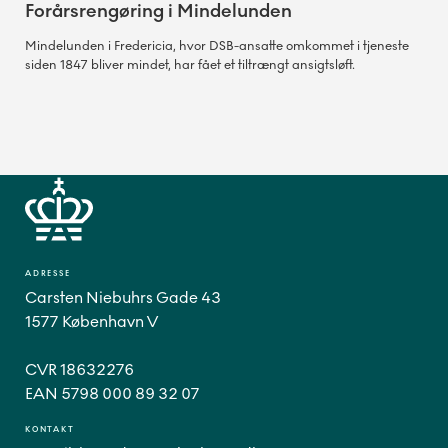
Forårsrengøring i Mindelunden
Mindelunden i Fredericia, hvor DSB-ansatte omkommet i tjeneste
siden 1847 bliver mindet, har fået et tiltrængt ansigtsløft.
ADRESSE
Carsten Niebuhrs Gade 43
1577 København V
CVR 18632276
EAN 5798 000 89 32 07
KONTAKT