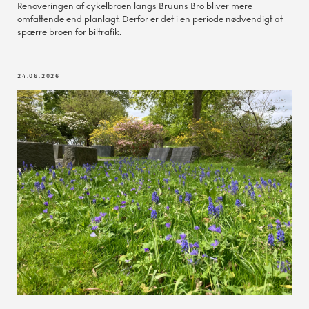
Renoveringen af cykelbroen langs Bruuns Bro bliver mere
omfattende end planlagt. Derfor er det i en periode nødvendigt at
spærre broen for biltrafik.
24.06.2026