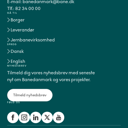
E-mail:
banedanmark@bane.dk
Tlf.:
82 34 00 00
GÅ TIL
Borger
Leverandør
Jernbanevirksomhed
SPROG
Dansk
English
NYHEDSBREV
Tilmeld dig vores nyhedsbrev med seneste
nyt om Banedanmark og vores projekter.
Tilmeld nyhedsbrev
FØLG OS