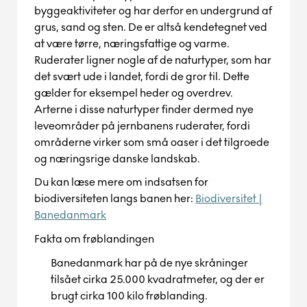
byggeaktiviteter og har derfor en undergrund af
grus, sand og sten. De
er
altså
kendetegnet ved
at være tørre, næringsfattige og varme.
R
uderater
ligner
nogle af
de naturtyper, som har
det svært ude i landet, fordi de gror til. Dette
gælder f
or eksempel
heder og overdrev.
Arterne i disse naturtyper finder dermed nye
leveområder på jernbanens ruderater, fordi
områderne virker som små oaser i det tilgroede
og næringsrige danske landskab.
Du kan læse
mere om indsatsen for
biodiversiteten langs banen her:
Biodiversitet |
Banedanmark
Fakta om
frøblandingen
Banedanmark har på de nye skråninger
tilsået cirka 25.000 kvadratmeter, og der er
brugt cirka 100 kilo frøblanding.