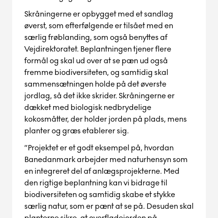
Skråningerne er opbygget med et sandlag
øverst, som efterfølgende er tilsået med en
særlig frøblanding, som også benyttes af
Vejdirektoratet. Beplantningen tjener flere
formål og skal ud over at se pæn ud også
fremme biodiversitet
en
, og samtidig skal
sammensætningen holde på
det øverste
jord
lag
, så de
t
ikke skrider.
Skråningerne er
dækket med biolo
g
isk nedbrydelige
kokosmåtter, der holder jorden på plads, mens
planter og græs etablerer sig.
”Projektet er et godt eksempel på, hvordan
Banedanmark arbejder med naturhensyn som
en integreret del af anlægsprojekterne. Med
den rigtige beplantning kan vi bidrage til
biodiversiteten og samtidig skabe et stykke
særlig natur, som er pænt at se på. Desuden skal
planterne sikre, at
overflade
jorden
på