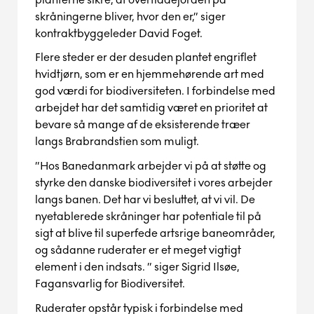
skråningerne bliver
,
hvor den er,” siger
kontrakt
byggeleder David Foget.
Flere steder er der desuden plantet engriflet
hvidtjørn, som er en hjemmehørende art med
god
værdi for biodiversiteten.
I forbindelse med
arbejdet har det samtidig været en prioritet at
bevare så mange af de eksisterende træer
langs
Brabrand
stien som muligt.
”Hos Banedanmark
arbejder vi på
at
støtte og
styrke den danske biodiversitet
i vores arbejder
langs banen
. Det har vi besluttet
,
at vi vil
.
De
nyetablerede skråninger har potentiale til på
sigt at blive til
super
fede artsrige
baneområder
,
og
sådanne ruderater
er et meget vigtigt
element i den indsats.
” siger Sigrid Ilsøe,
Fagansvarlig for Biodiversitet.
Ruderater
opstår typisk i forbindelse med