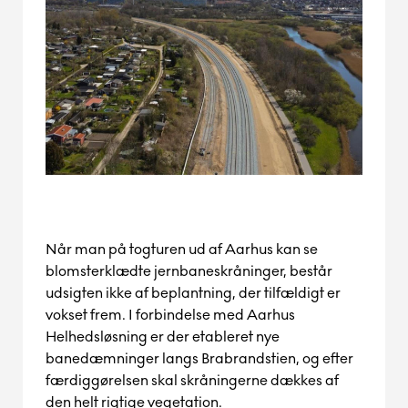
Når man på togturen ud af Aarhus kan se
blomsterklædte jernbaneskråninger, består
udsigten ikke af beplantning, der
tilfældigt
er
vokset frem.
I forbindelse med Aarhus
Helhedsløsning er der etableret nye
banedæmninger langs B
ra
brandstien, og efter
færdiggørelsen
skal skråningerne dækkes af
den
helt
rigtige vegetation.