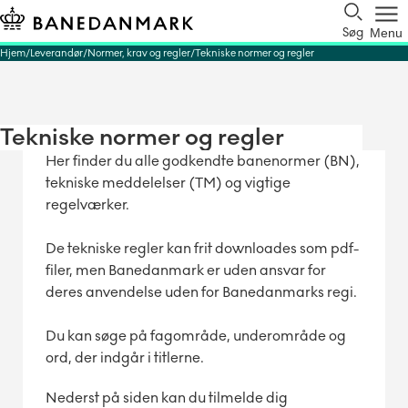
Søg
Menu
Hjem
Leverandør
Normer, krav og regler
Tekniske normer og regler
Tekniske normer og regler
Her finder du alle godkendte banenormer (BN),
tekniske meddelelser (TM) og vigtige
regelværker.
De tekniske regler kan frit downloades som pdf-
filer, men Banedanmark er uden ansvar for
deres anvendelse uden for Banedanmarks regi.
Du kan søge på fagområde, underområde og
ord, der indgår i titlerne.
Nederst på siden kan du tilmelde dig