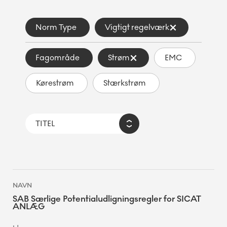
Norm Type
Vigtigt regelværk
Fagområde
Strøm
EMC
Kørestrøm
Stærkstrøm
SAB Særlige Potentialudligningsregler for SICAT
ANLÆG