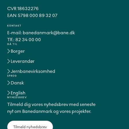
CVR 18632276
EAN 5798 000 89 32 07
KONTAKT
E-mail:
banedanmark@bane.dk
Tlf.:
82 34 00 00
GÅ TIL
Borger
Leverandør
Jernbanevirksomhed
SPROG
Dansk
English
NYHEDSBREV
Tilmeld dig vores nyhedsbrev med seneste
nyt om Banedanmark og vores projekter.
Tilmeld nyhedsbrev