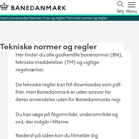
Søg
Menu
Hjem
Leverandør
Normer, krav og regler
Tekniske normer og regler
Tekniske normer og regler
Her finder du alle godkendte banenormer (BN),
tekniske meddelelser (TM) og vigtige
regelværker.
De tekniske regler kan frit downloades som pdf-
filer, men Banedanmark er uden ansvar for
deres anvendelse uden for Banedanmarks regi.
Du kan søge på fagområde, underområde og
ord, der indgår i titlerne.
Nederst på siden kan du tilmelde dig