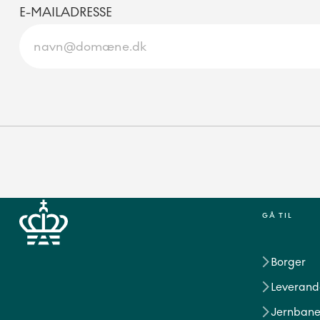
E-MAILADRESSE
GÅ TIL
Borger
Leverand
Jernbane