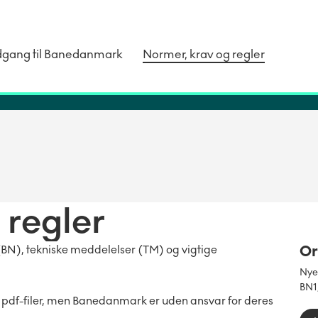
dgang til Banedanmark
Normer, krav og regler
 regler
Or
BN), tekniske meddelelser (TM) og vigtige
Nyer
BN1
 pdf-filer, men Banedanmark er uden ansvar for deres