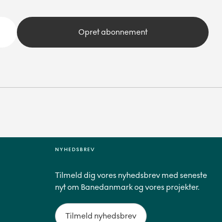
Opret abonnement
NYHEDSBREV
Tilmeld dig vores nyhedsbrev med seneste
nyt om Banedanmark og vores projekter.
Tilmeld nyhedsbrev