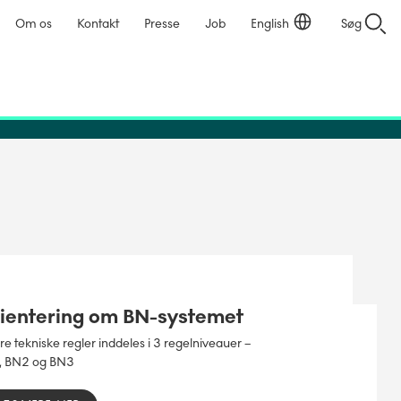
Om os
Kontakt
Presse
Job
English
Søg
ientering om BN-systemet
e tekniske regler inddeles i 3 regelniveauer –
, BN2 og BN3