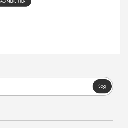
LÆS MERE HER
Søg