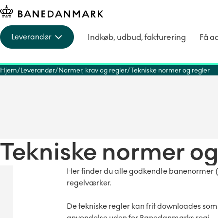
Indkøb, udbud, fakturering
Få a
Leverandør
Hjem
Leverandør
Normer, krav og regler
Tekniske normer og regler
Tekniske normer og
Her finder du alle godkendte banenormer (
regelværker.
De tekniske regler kan frit downloades som
anvendelse uden for Banedanmarks regi.