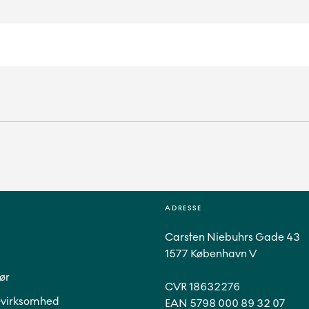
ADRESSE
Carsten Niebuhrs Gade 43
1577 København V
ør
CVR 18632276
virksomhed
EAN 5798 000 89 32 07