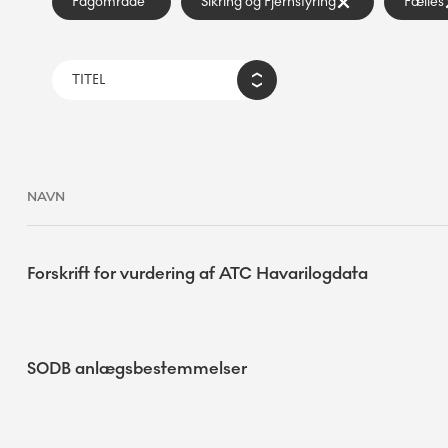
Fagområde
Sikring og Fjernstyring
Fælles
NAVN
Forskrift for vurdering af ATC Havarilogdata
SODB anlægsbestemmelser