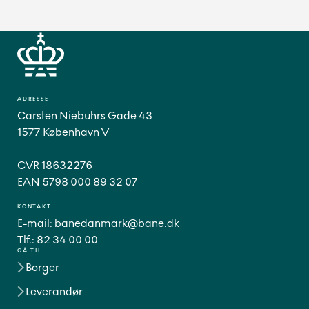
ADRESSE
Carsten Niebuhrs Gade 43
1577 København V
CVR 18632276
EAN 5798 000 89 32 07
KONTAKT
E-mail:
banedanmark@bane.dk
Tlf.:
82 34 00 00
GÅ TIL
Borger
Leverandør