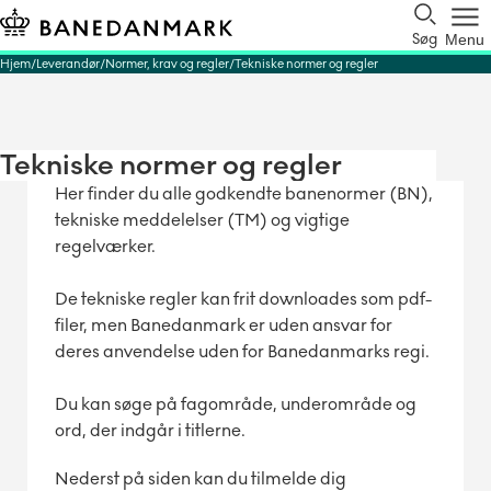
Søg
Menu
Hjem
Leverandør
Normer, krav og regler
Tekniske normer og regler
Tekniske normer og regler
Her finder du alle godkendte banenormer (BN),
tekniske meddelelser (TM) og vigtige
regelværker.
De tekniske regler kan frit downloades som pdf-
filer, men Banedanmark er uden ansvar for
deres anvendelse uden for Banedanmarks regi.
Du kan søge på fagområde, underområde og
ord, der indgår i titlerne.
Nederst på siden kan du tilmelde dig