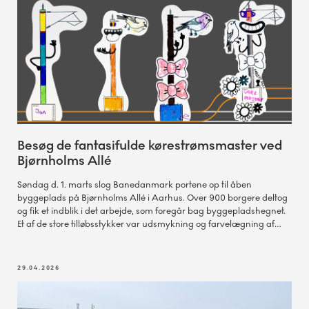
Besøg de fantasifulde kørestrømsmaster ved
Bjørnholms Allé
Søndag d. 1. marts slog Banedanmark portene op til åben
byggeplads på Bjørnholms Allé i Aarhus. Over 900 borgere deltog
og fik et indblik i det arbejde, som foregår bag byggepladshegnet.
Et af de store tilløbsstykker var udsmykning og farvelægning af
kørestrømsmaster, der nu kan opleves på byggepladshegnet.
29.04.2026