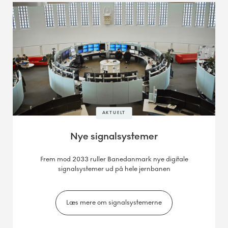
AKTUELT
Nye signalsystemer
Frem mod 2033 ruller Banedanmark nye digitale
signalsystemer ud på hele jernbanen
Læs mere om signalsystemerne