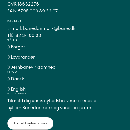
CVR 18632276
EAN 5798 000 89 32 07
KONTAKT
E-mail:
banedanmark@bane.dk
Tlf.:
82 34 00 00
GÅ TIL
Borger
Leverandør
Jernbanevirksomhed
SPROG
Dansk
English
NYHEDSBREV
Tilmeld dig vores nyhedsbrev med seneste
nyt om Banedanmark og vores projekter.
Tilmeld nyhedsbrev