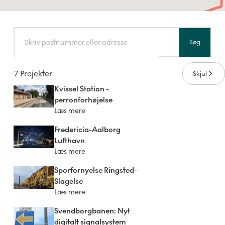
Søg
7 Projekter
Skjul
Kvissel Station -
perronforhøjelse
Læs mere
Fredericia-Aalborg
Lufthavn
Læs mere
Sporfornyelse Ringsted-
Slagelse
Læs mere
Svendborgbanen: Nyt
digitalt signalsystem