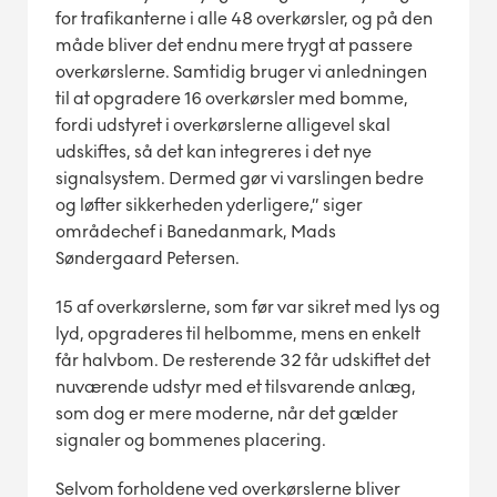
for trafikanterne i alle 48 overkørsler, og på den
måde bliver det endnu mere trygt at passere
overkørslerne. Samtidig bruger vi anledningen
til at opgradere 16 overkørsler med bomme,
fordi udstyret i overkørslerne alligevel skal
udskiftes, så det kan integreres i det nye
signalsystem. Dermed gør vi varslingen bedre
og løfter sikkerheden yderligere,” siger
områdechef i Banedanmark, Mads
Søndergaard Petersen.
15 af overkørslerne, som før var sikret med lys og
lyd, opgraderes til helbomme, mens en enkelt
får halvbom. De resterende 32 får udskiftet det
nuværende udstyr med et tilsvarende anlæg,
som dog er mere moderne, når det gælder
signaler og bommenes placering.
Selvom forholdene ved overkørslerne bliver