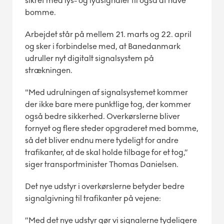
sikret med lys- og lydsignaler til også at have
bomme.
Arbejdet står på mellem 21. marts og 22. april
og sker i forbindelse med, at Banedanmark
udruller nyt digitalt signalsystem på
strækningen.
"Med udrulningen af signalsystemet kommer
der ikke bare mere punktlige tog, der kommer
også bedre sikkerhed. Overkørslerne bliver
fornyet og flere steder opgraderet med bomme,
så det bliver endnu mere tydeligt for andre
trafikanter, at de skal holde tilbage for et tog,”
siger transportminister Thomas Danielsen.
Det nye udstyr i overkørslerne betyder bedre
signalgivning til trafikanter på vejene:
”Med det nye udstyr gør vi signalerne tydeligere