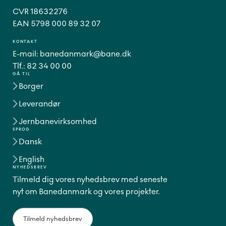
CVR 18632276
EAN 5798 000 89 32 07
KONTAKT
E-mail:
banedanmark@bane.dk
Tlf.:
82 34 00 00
GÅ TIL
Borger
Leverandør
Jernbanevirksomhed
SPROG
Dansk
English
NYHEDSBREV
Tilmeld dig vores nyhedsbrev med seneste
nyt om Banedanmark og vores projekter.
Tilmeld nyhedsbrev