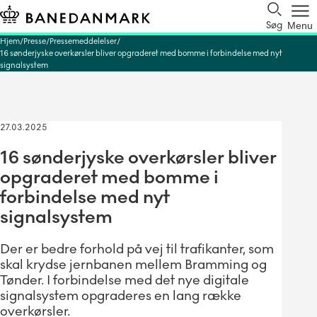
Søg
Menu
Hjem
Presse
Pressemeddelelser
16 sønderjyske overkørsler bliver opgraderet med bomme i forbindelse med nyt
signalsystem
27.03.2025
16 sønderjyske overkørsler bliver
opgraderet med bomme i
forbindelse med nyt
signalsystem
Der er bedre forhold på vej til trafikanter, som
skal krydse jernbanen mellem Bramming og
Tønder. I forbindelse med det nye digitale
signalsystem opgraderes en lang række
overkørsler.