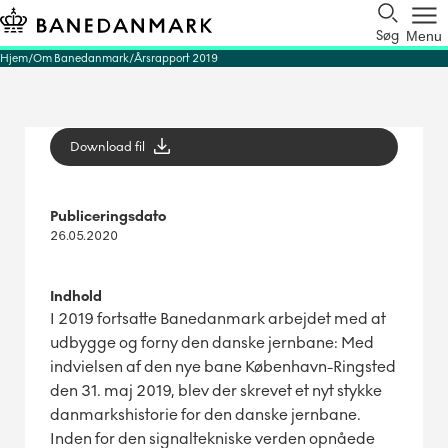
Søg
Menu
Hjem
Om Banedanmark
Årsrapport 2019
Download fil
Publiceringsdato
26.05.2020
Indhold
I 2019 fortsatte Banedanmark arbejdet med at
udbygge og forny den danske jernbane: Med
indvielsen af den nye bane København-Ringsted
den 31. maj 2019, blev der skrevet et nyt stykke
danmarkshistorie for den danske jernbane.
Inden for den signaltekniske verden opnåede