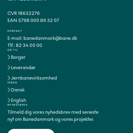
CVR 18632276
EAN 5798 000 89 32 07
KONTAKT
E-mail:
banedanmark@bane.dk
Tlf.:
82 34 00 00
GÅ TIL
Borger
Leverandør
Jernbanevirksomhed
SPROG
Dansk
English
NYHEDSBREV
Tilmeld dig vores nyhedsbrev med seneste
nyt om Banedanmark og vores projekter.