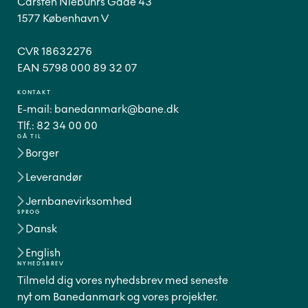
Carsten Niebuhrs Gade 43
1577 København V
CVR 18632276
EAN 5798 000 89 32 07
KONTAKT
E-mail:
banedanmark@bane.dk
Tlf.:
82 34 00 00
GÅ TIL
Borger
Leverandør
Jernbanevirksomhed
SPROG
Dansk
English
NYHEDSBREV
Tilmeld dig vores nyhedsbrev med seneste
nyt om Banedanmark og vores projekter.