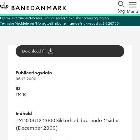
Søg
Menu
Hjem
Leverandør
Normer, krav og regler
Tekniske normer og regler
Tekniske Meddelelser
Honeywell fribane - tænde/slukkeudstyr, EN 267.00
Download fil
Publiceringsdato
06.12.2000
ID
TM 10
Indhold
TM 10 06.12.2000 Sikkerhedsbærende 2 sider
(December 2000)