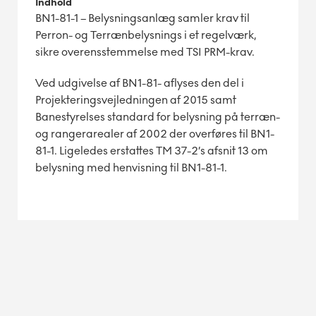
Indhold
BN1-81-1 – Belysningsanlæg samler krav til
Perron- og Terrænbelysnings i et regelværk,
sikre overensstemmelse med TSI PRM-krav.
Ved udgivelse af BN1-81- aflyses den del i
Projekteringsvejledningen af 2015 samt
Banestyrelses standard for belysning på terræn-
og rangerarealer af 2002 der overføres til BN1-
81-1. Ligeledes erstattes TM 37-2’s afsnit 13 om
belysning med henvisning til BN1-81-1.