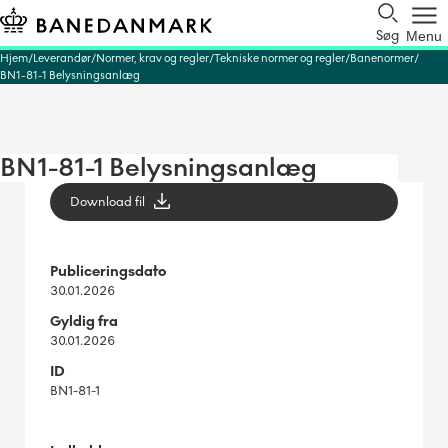
Søg
Menu
Hjem
Leverandør
Normer, krav og regler
Tekniske normer og regler
Banenormer
BN1-81-1 Belysningsanlæg
BN1-81-1 Belysningsanlæg
Download fil
Publiceringsdato
30.01.2026
Gyldig fra
30.01.2026
ID
BN1-81-1