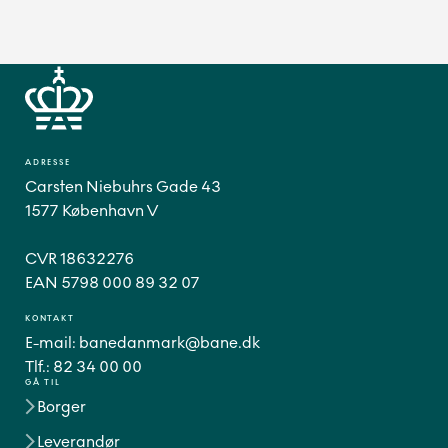
ADRESSE
Carsten Niebuhrs Gade 43
1577 København V
CVR 18632276
EAN 5798 000 89 32 07
KONTAKT
E-mail:
banedanmark@bane.dk
Tlf.:
82 34 00 00
GÅ TIL
Borger
Leverandør