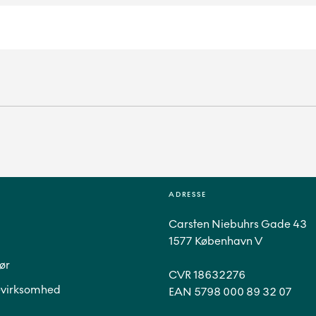
ADRESSE
Carsten Niebuhrs Gade 43
1577 København V
ør
CVR 18632276
virksomhed
EAN 5798 000 89 32 07