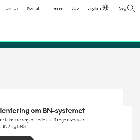
Om os
Kontakt
Presse
Job
English
Søg
ientering om BN-systemet
e tekniske regler inddeles i 3 regelniveauer –
, BN2 og BN3