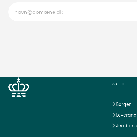
GÅ TIL
Borger
Leverand
Jernbane