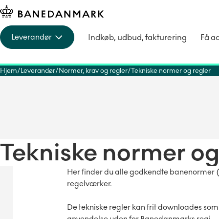
Indkøb, udbud, fakturering
Få a
Leverandør
Hjem
Leverandør
Normer, krav og regler
Tekniske normer og regler
Tekniske normer og
Her finder du alle godkendte banenormer (
regelværker.
De tekniske regler kan frit downloades som
anvendelse uden for Banedanmarks regi.