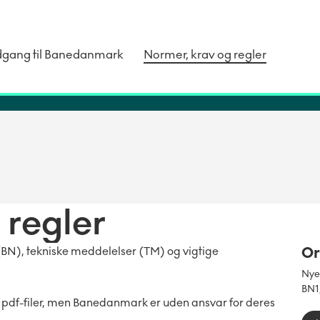
dgang til Banedanmark
Normer, krav og regler
 regler
Or
BN), tekniske meddelelser (TM) og vigtige
Nyer
BN1
 pdf-filer, men Banedanmark er uden ansvar for deres