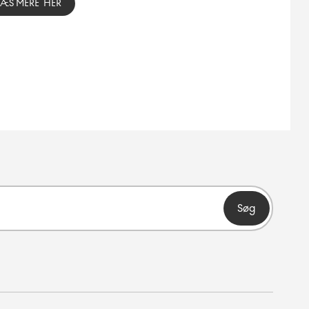
LÆS MERE HER
Søg