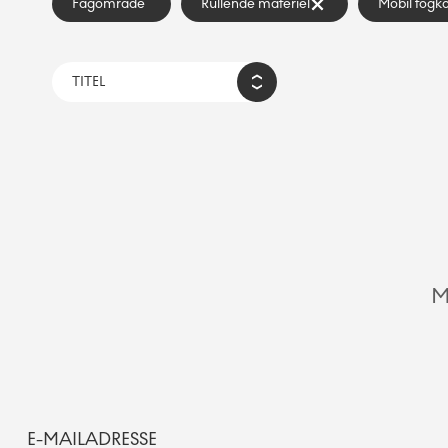
Fagområde
Rullende materiel
Mobil togko
M
E-MAILADRESSE