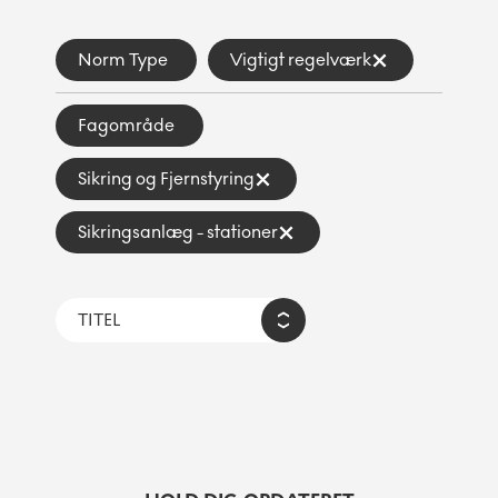
Norm Type
Vigtigt regelværk
Fagområde
Sikring og Fjernstyring
Sikringsanlæg - stationer