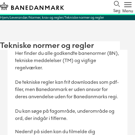
Søg
Menu
Hjem
Leverandør
Normer, krav og regler
Tekniske normer og regler
Tekniske normer og regler
Her finder du alle godkendte banenormer (BN),
tekniske meddelelser (TM) og vigtige
regelværker.
De tekniske regler kan frit downloades som pdf-
filer, men Banedanmark er uden ansvar for
deres anvendelse uden for Banedanmarks regi.
Du kan søge på fagområde, underområde og
ord, der indgår i titlerne.
Nederst på siden kan du tilmelde dig