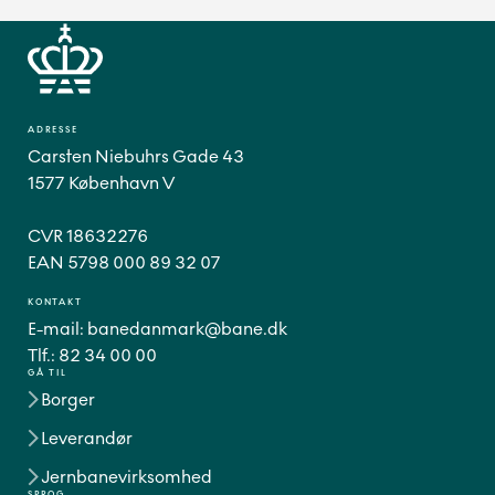
ADRESSE
Carsten Niebuhrs Gade 43
1577 København V
CVR 18632276
EAN 5798 000 89 32 07
KONTAKT
E-mail:
banedanmark@bane.dk
Tlf.:
82 34 00 00
GÅ TIL
Borger
Leverandør
Jernbanevirksomhed
SPROG