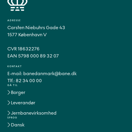
ADRESSE
Carsten Niebuhrs Gade 43
1577 København V
CVR 18632276
EAN 5798 000 89 32 07
KONTAKT
E-mail:
banedanmark@bane.dk
Tlf.:
82 34 00 00
GÅ TIL
Borger
Leverandør
Jernbanevirksomhed
SPROG
Dansk