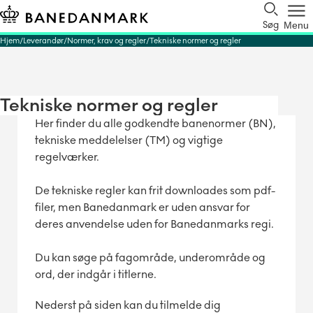
Søg
Menu
Hjem
Leverandør
Normer, krav og regler
Tekniske normer og regler
Tekniske normer og regler
Her finder du alle godkendte banenormer (BN),
tekniske meddelelser (TM) og vigtige
regelværker.
De tekniske regler kan frit downloades som pdf-
filer, men Banedanmark er uden ansvar for
deres anvendelse uden for Banedanmarks regi.
Du kan søge på fagområde, underområde og
ord, der indgår i titlerne.
Nederst på siden kan du tilmelde dig