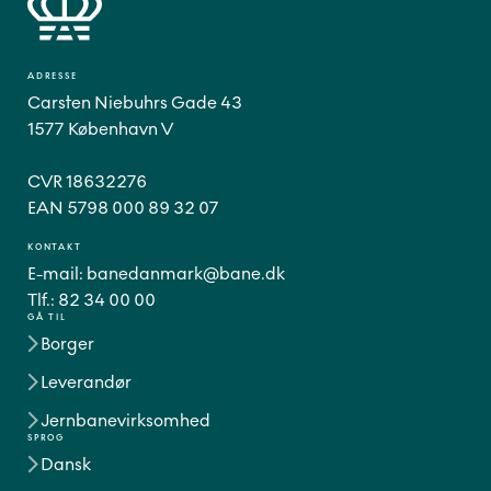
ADRESSE
Carsten Niebuhrs Gade 43
1577 København V
CVR 18632276
EAN 5798 000 89 32 07
KONTAKT
E-mail:
banedanmark@bane.dk
Tlf.:
82 34 00 00
GÅ TIL
Borger
Leverandør
Jernbanevirksomhed
SPROG
Dansk