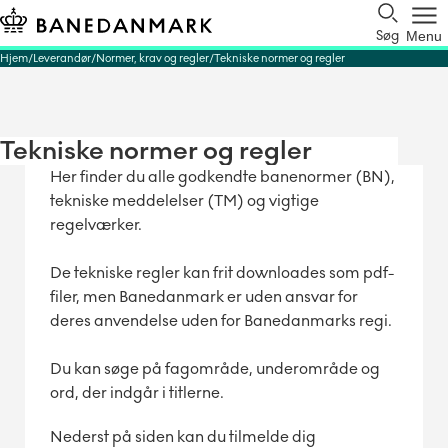
Søg
Menu
Hjem
Leverandør
Normer, krav og regler
Tekniske normer og regler
Tekniske normer og regler
Her finder du alle godkendte banenormer (BN),
tekniske meddelelser (TM) og vigtige
regelværker.
De tekniske regler kan frit downloades som pdf-
filer, men Banedanmark er uden ansvar for
deres anvendelse uden for Banedanmarks regi.
Du kan søge på fagområde, underområde og
ord, der indgår i titlerne.
Nederst på siden kan du tilmelde dig