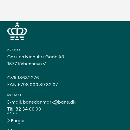
ADRESSE
Carsten Niebuhrs Gade 43
1577 København V
CVR 18632276
EAN 5798 000 89 32 07
KONTAKT
E-mail:
banedanmark@bane.dk
Tlf.:
82 34 00 00
GÅ TIL
Borger