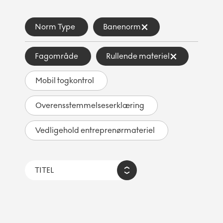
Norm Type
Banenorm
Fagområde
Rullende materiel
Mobil togkontrol
Overensstemmelseserklæring
Vedligehold entreprenørmateriel