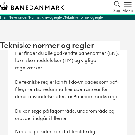
Søg
Menu
Hjem
Leverandør
Normer, krav og regler
Tekniske normer og regler
Tekniske normer og regler
Her finder du alle godkendte banenormer (BN),
tekniske meddelelser (TM) og vigtige
regelværker.
De tekniske regler kan frit downloades som pdf-
filer, men Banedanmark er uden ansvar for
deres anvendelse uden for Banedanmarks regi.
Du kan søge på fagområde, underområde og
ord, der indgår i titlerne.
Nederst på siden kan du tilmelde dig