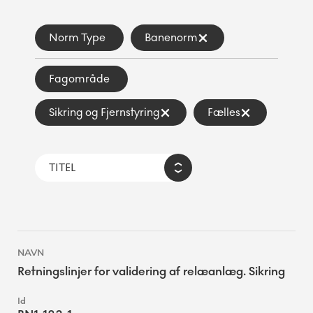
Norm Type
Banenorm
Fagområde
Sikring og Fjernstyring
Fælles
Retningslinjer for validering af relæanlæg. Sikring