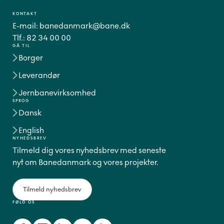
KONTAKT
E-mail:
banedanmark@bane.dk
Tlf.:
82 34 00 00
GÅ TIL
Borger
Leverandør
Jernbanevirksomhed
SPROG
Dansk
English
NYHEDSBREV
Tilmeld dig vores nyhedsbrev med seneste
nyt om Banedanmark og vores projekter.
Tilmeld nyhedsbrev
FØLG OS