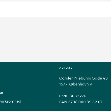
ADRESSE
Carsten Niebuhrs Gade 43
1577 København V
ør
CVR 18632276
virksomhed
EAN 5798 000 89 32 07