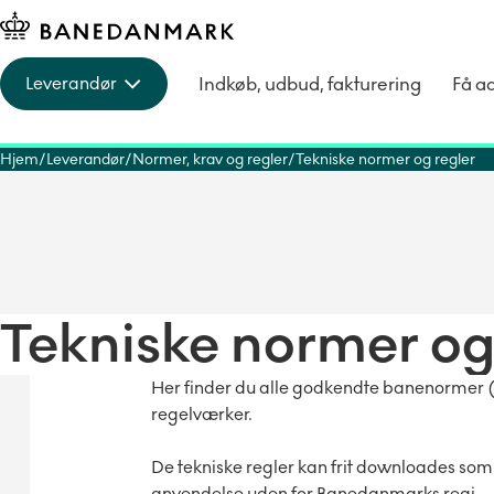
Indkøb, udbud, fakturering
Få a
Leverandør
Hjem
Leverandør
Normer, krav og regler
Tekniske normer og regler
Tekniske normer og
Her finder du alle godkendte banenormer (
regelværker.
De tekniske regler kan frit downloades som
anvendelse uden for Banedanmarks regi.