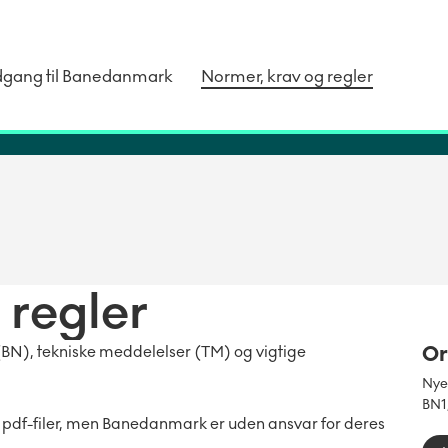
dgang til Banedanmark
Normer, krav og regler
 regler
Or
BN), tekniske meddelelser (TM) og vigtige
Nyer
BN1
 pdf-filer, men Banedanmark er uden ansvar for deres