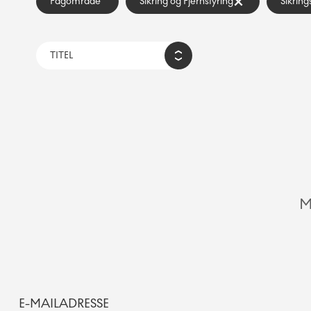
Fagområde
Sikring og Fjernstyring
Sikrin
M
E-MAILADRESSE