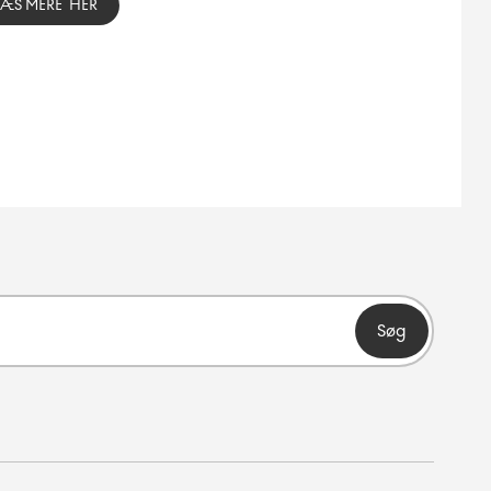
LÆS MERE HER
Søg