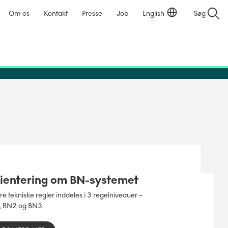
Om os
Kontakt
Presse
Job
English
Søg
ientering om BN-systemet
e tekniske regler inddeles i 3 regelniveauer –
, BN2 og BN3