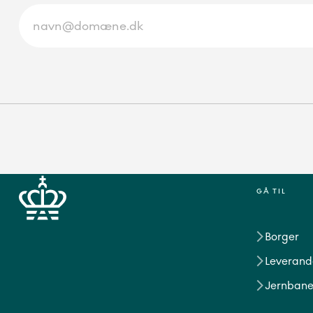
GÅ TIL
Borger
Leverand
Jernbane