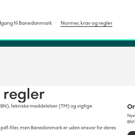
dgang til Banedanmark
Normer, krav og regler
 regler
Or
BN), tekniske meddelelser (TM) og vigtige
Nyer
BN1
 pdf-filer, men Banedanmark er uden ansvar for deres