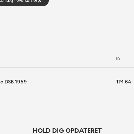
sanlæg - overkørsler
ID
ype DSB 1959
TM 64
HOLD DIG OPDATERET