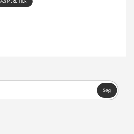
LÆS MERE HER
Søg