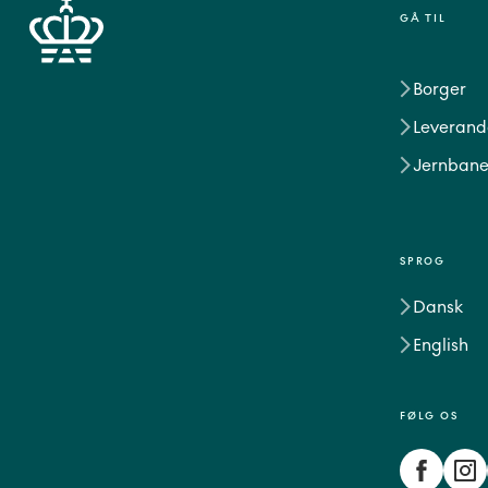
GÅ TIL
Borger
Leverand
Jernbane
SPROG
Dansk
English
FØLG OS