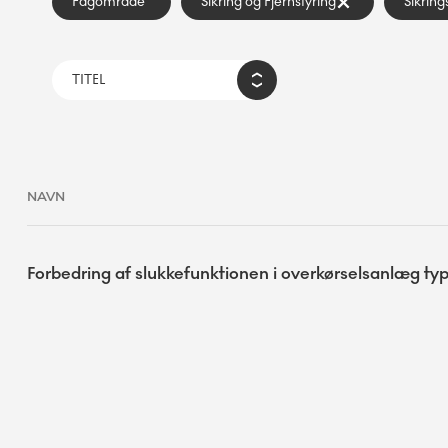
Fagområde
Sikring og Fjernstyring
Sikring
NAVN
Forbedring af slukkefunktionen i overkørselsanlæg t