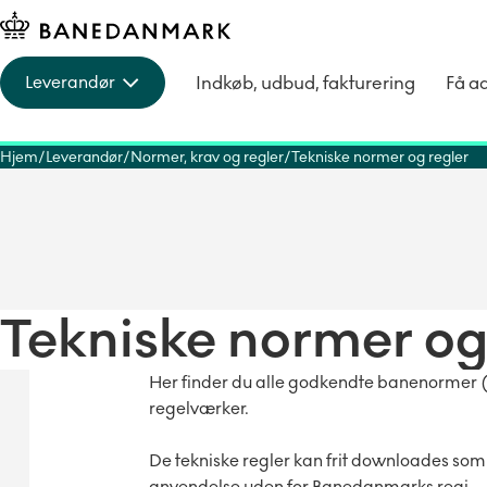
Indkøb, udbud, fakturering
Få a
Leverandør
Hjem
Leverandør
Normer, krav og regler
Tekniske normer og regler
Tekniske normer og
Her finder du alle godkendte banenormer (
regelværker.
De tekniske regler kan frit downloades som
anvendelse uden for Banedanmarks regi.