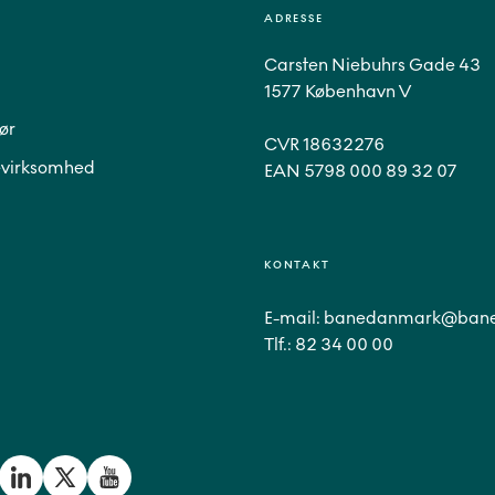
ADRESSE
Carsten Niebuhrs Gade 43
1577 København V
ør
CVR 18632276
virksomhed
EAN 5798 000 89 32 07
KONTAKT
E-mail:
banedanmark@bane
Tlf.:
82 34 00 00