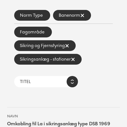
Norm Type
Banenorm
Fagområde
Sikring og Fjernstyring
Sikringsanlæg - stationer
Omkobling til La i sikringsanlæg type DSB 1969