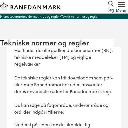
Søg
Menu
Hjem
Leverandør
Normer, krav og regler
Tekniske normer og regler
Tekniske normer og regler
Her finder du alle godkendte banenormer (BN),
tekniske meddelelser (TM) og vigtige
regelværker.
De tekniske regler kan frit downloades som pdf-
filer, men Banedanmark er uden ansvar for
deres anvendelse uden for Banedanmarks regi.
Du kan søge på fagområde, underområde og
ord, der indgår i titlerne.
Nederst på siden kan du tilmelde dig