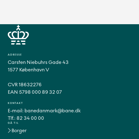
ADRESSE
Carsten Niebuhrs Gade 43
1577 København V
CVR 18632276
EAN 5798 000 89 32 07
KONTAKT
E-mail:
banedanmark@bane.dk
Tlf.:
82 34 00 00
GÅ TIL
Borger