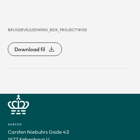
BRUGERVEJLEDNING_BDK_PROJECTWISE
Download fil
ADRESSE
Carsten Niebuhrs Gade 43
1577 København V