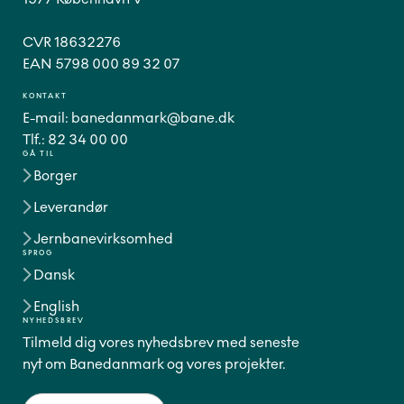
CVR 18632276
EAN 5798 000 89 32 07
KONTAKT
E-mail:
banedanmark@bane.dk
Tlf.:
82 34 00 00
GÅ TIL
Borger
Leverandør
Jernbanevirksomhed
SPROG
Dansk
English
NYHEDSBREV
Tilmeld dig vores nyhedsbrev med seneste
nyt om Banedanmark og vores projekter.