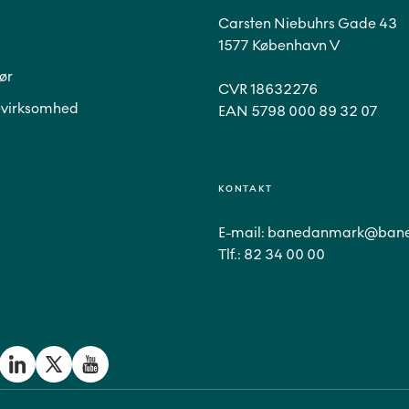
Carsten Niebuhrs Gade 43
1577 København V
ør
CVR 18632276
virksomhed
EAN 5798 000 89 32 07
KONTAKT
E-mail:
banedanmark@bane
Tlf.:
82 34 00 00