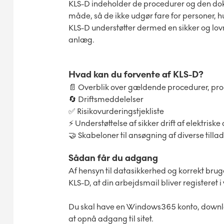
KLS-D indeholder de procedurer og den dok
måde, så de ikke udgør fare for personer, h
KLS-D understøtter dermed en sikker og lov
anlæg.
Hvad kan du forvente af KLS-D?
📄 Overblik over gældende procedurer, pr
🔄 Driftsmeddelelser
✅ Risikovurderingstjekliste
⚡ Understøttelse af sikker drift af elektrisk
🤝 Skabeloner til ansøgning af diverse tilla
Sådan får du adgang
Af hensyn til datasikkerhed og korrekt br
KLS-D, at din arbejdsmail bliver registeret i
Du skal have en Windows365 konto, downl
at opnå adgang til sitet.