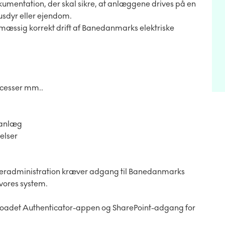
umentation, der skal sikre, at anlæggene drives på en
usdyr eller ejendom.
mæssig korrekt drift af Banedanmarks elektriske
ocesser mm..
e anlæg
delser
ugeradministration kræver adgang til Banedanmarks
 vores system.
oadet Authenticator-appen og SharePoint-adgang for