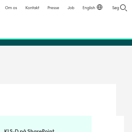
Om os
Kontakt
Presse
Job
English
Søg
KLS-D på SharePoint