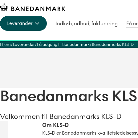
Indkøb, udbud, fakturering
Få a
Leverandør
Hjem
Leverandør
Få adgang til Banedanmark
Banedanmarks KLS-D
Banedanmarks KLS
Velkommen til Banedanmarks KLS-D
Om KLS-D
KLS-D er Banedanmarks kvalitetsledelsessys