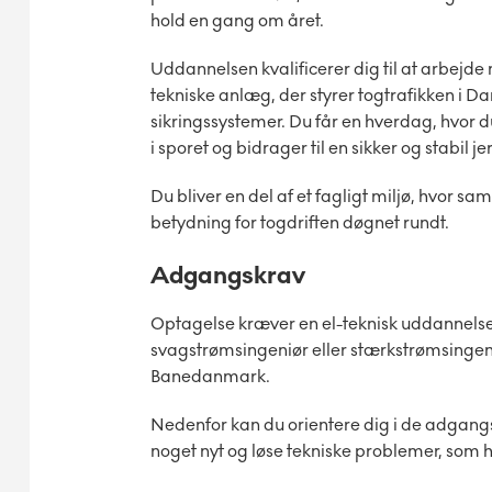
hold en gang om året.
Uddannelsen kvalificerer dig til at arbejde
tekniske anlæg, der styrer togtrafikken i D
sikringssystemer. Du får en hverdag, hvor 
i sporet og bidrager til en sikker og stabil j
Du bliver en del af et fagligt miljø, hvor sa
betydning for togdriften døgnet rundt.
Adgangskrav
Optagelse kræver en el-teknisk uddannel
svagstrømsingeniør eller stærkstrømsingeni
Banedanmark.
Nedenfor kan du orientere dig i de adgangsg
noget nyt og løse tekniske problemer, som