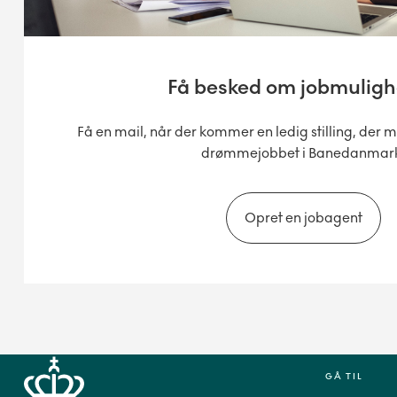
Få besked om jobmulig
Få en mail, når der kommer en ledig stilling, der m
drømmejobbet i Banedanmar
Opret en jobagent
GÅ TIL