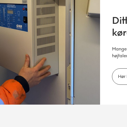
Dit
kør
Mange g
højtale
Hør 