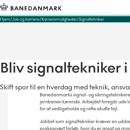
Hjem
Job og karriere
Karrieremuligheder
Signaltekniker
Bliv signalteknike
Skift spor til en hverdag med teknik, ansva
Banedanmarks signal- og sikringsteknikere e
jernbanen kørende. Arbejdet foregår ude langs
for at vedligeholde og rette akutte fejl.
Jobbet som signaltekniker kræver en udda
praksisnært forløb, hvor du er ansat og m