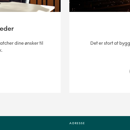
heder
atcher dine ønsker til
Det er stort at by
k.
ADRESSE