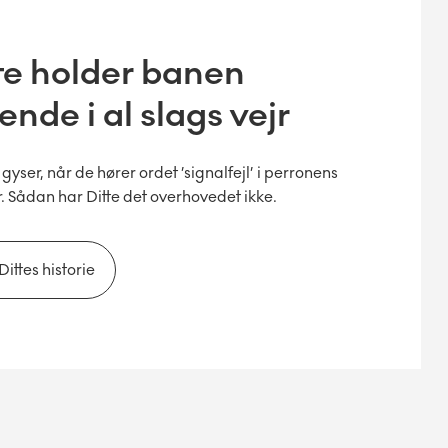
te holder banen
ende i al slags vejr
yser, når de hører ordet ’signalfejl’ i perronens
r. Sådan har Ditte det overhovedet ikke.
Dittes historie