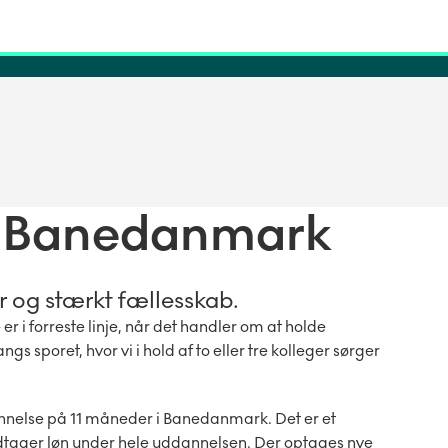
r i Banedanmark
r og stærkt fællesskab.
r i forreste linje, når det handler om at holde
 sporet, hvor vi i hold af to eller tre kolleger sørger
nnelse på 11 måneder i Banedanmark. Det er et
odtager løn under hele uddannelsen. Der optages nye