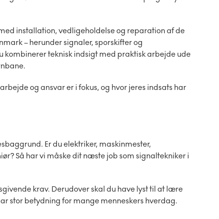
 med installation, vedligeholdelse og reparation af de
anmark – herunder signaler, sporskifter og
du kombinerer teknisk indsigt med praktisk arbejde ude
ernbane.
marbejde og ansvar er i fokus, og hvor jeres indsats har
sesbaggrund.
Er du elektriker, maskinmester,
ør? Så har vi måske dit næste job som signaltekniker i
ivende krav. Derudover skal du have lyst til at lære
 har stor betydning for mange menneskers hverdag.