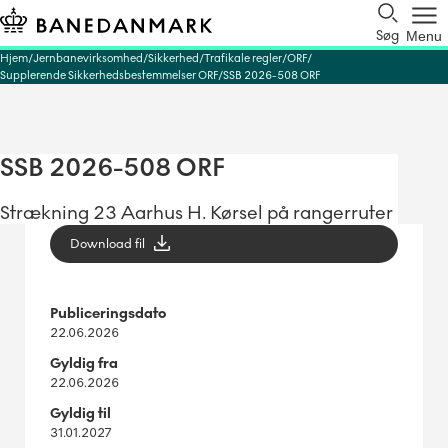
Søg
Menu
Hjem
Jernbanevirksomhed
Sikkerhed
Trafikale regler
ORF
Supplerende Sikkerhedsbestemmelser ORF
SSB 2026-508 ORF
SSB 2026-508 ORF
Strækning 23 Aarhus H. Kørsel på rangerruter
Download fil
Publiceringsdato
22.06.2026
Gyldig fra
22.06.2026
Gyldig til
31.01.2027