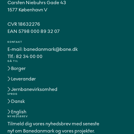
Carsten Niebuhrs Gade 43
1577 København V
CVR 18632276
EAN 5798 000 89 32 07
KONTAKT
E-mail:
banedanmark@bane.dk
Tlf.:
82 34 00 00
GÅ TIL
Borger
Leverandør
Jernbanevirksomhed
SPROG
Dansk
English
NYHEDSBREV
Tilmeld dig vores nyhedsbrev med seneste
nyt om Banedanmark og vores projekter.