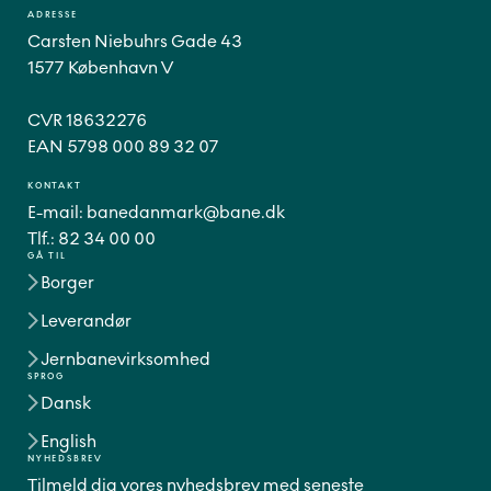
ADRESSE
Carsten Niebuhrs Gade 43
1577 København V
CVR 18632276
EAN 5798 000 89 32 07
KONTAKT
E-mail:
banedanmark@bane.dk
Tlf.:
82 34 00 00
GÅ TIL
Borger
Leverandør
Jernbanevirksomhed
SPROG
Dansk
English
NYHEDSBREV
Tilmeld dig vores nyhedsbrev med seneste