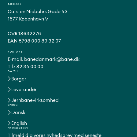
ADRESSE
Carsten Niebuhrs Gade 43
1577 København V
CVR 18632276
EAN 5798 000 89 32 07
KONTAKT
E-mail:
banedanmark@bane.dk
Tlf.:
82 34 00 00
GÅ TIL
Borger
Leverandør
Jernbanevirksomhed
SPROG
Dansk
English
NYHEDSBREV
Tilmeld dig vores nyhedsbrev med seneste