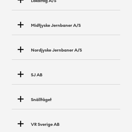
Lokaltog A/S
Midtjyske Jernbaner A/S
Nordjyske Jernbaner A/S
SJ AB
DSB
Snälltåget
VR Sverige AB