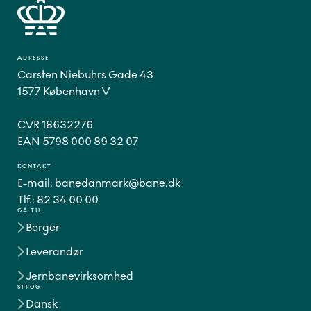
ADRESSE
Carsten Niebuhrs Gade 43
1577 København V
CVR 18632276
EAN 5798 000 89 32 07
KONTAKT
E-mail:
banedanmark@bane.dk
Tlf.:
82 34 00 00
GÅ TIL
Borger
Leverandør
Jernbanevirksomhed
SPROG
Dansk