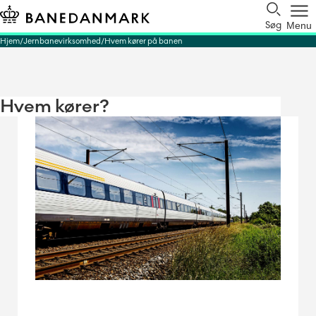
Søg
Menu
Hjem
Jernbanevirksomhed
Hvem kører på banen
Hvem kører?