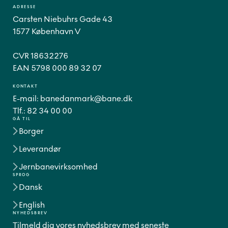
ADRESSE
Carsten Niebuhrs Gade 43
1577 København V
CVR 18632276
EAN 5798 000 89 32 07
KONTAKT
E-mail:
banedanmark@bane.dk
Tlf.:
82 34 00 00
GÅ TIL
Borger
Leverandør
Jernbanevirksomhed
SPROG
Dansk
English
NYHEDSBREV
Tilmeld dig vores nyhedsbrev med seneste