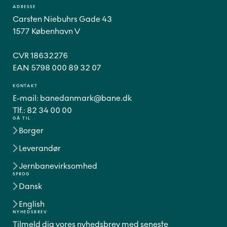
ADRESSE
Carsten Niebuhrs Gade 43
1577 København V
CVR 18632276
EAN 5798 000 89 32 07
KONTAKT
E-mail:
banedanmark@bane.dk
Tlf.:
82 34 00 00
GÅ TIL
Borger
Leverandør
Jernbanevirksomhed
SPROG
Dansk
English
NYHEDSBREV
Tilmeld dig vores nyhedsbrev med seneste