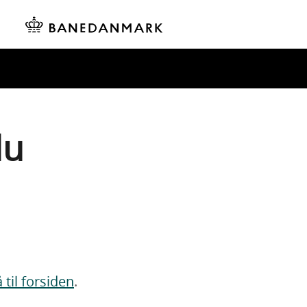
du
 til forsiden
.