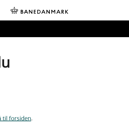
du
 til forsiden
.