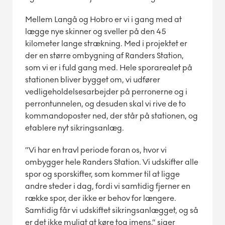
Mellem Langå og Hobro er vi i gang med at
lægge nye skinner og sveller på den 45
kilometer lange strækning. Med i projektet er
der en større ombygning af Randers Station,
som vi er i fuld gang med. Hele sporarealet på
stationen bliver bygget om, vi udfører
vedligeholdelsesarbejder på perronerne og i
perrontunnelen, og desuden skal vi rive de to
kommandoposter ned, der står på stationen, og
etablere nyt sikringsanlæg.
”Vi har en travl periode foran os,
hvor vi
ombygger hele Randers Station. Vi udskifter alle
spor og sporskifter, som kommer til at ligge
andre steder i dag, fordi vi samtidig fjerner en
række spor, der ikke er behov for længere.
Samtidig får vi udskiftet sikringsanlægget, og så
er det ikke muligt at køre tog imens,” siger