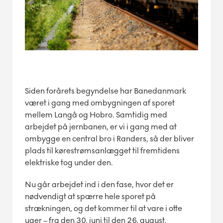
Siden forårets begyndelse har Banedanmark
været i gang med ombygningen af sporet
mellem Langå og Hobro. Samtidig med
arbejdet på jernbanen, er vi i gang med at
ombygge en central bro i Randers, så der bliver
plads til kørestrømsanlægget til fremtidens
elektriske tog under den.
Nu går arbejdet ind i den fase, hvor det er
nødvendigt at spærre hele sporet på
strækningen, og det kommer til at vare i otte
uger – fra den 30. juni til den 26. august.