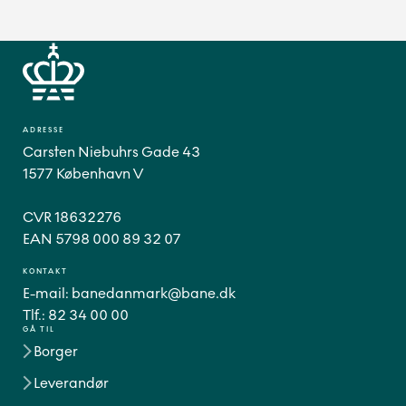
ADRESSE
Carsten Niebuhrs Gade 43
1577 København V
CVR 18632276
EAN 5798 000 89 32 07
KONTAKT
E-mail:
banedanmark@bane.dk
Tlf.:
82 34 00 00
GÅ TIL
Borger
Leverandør