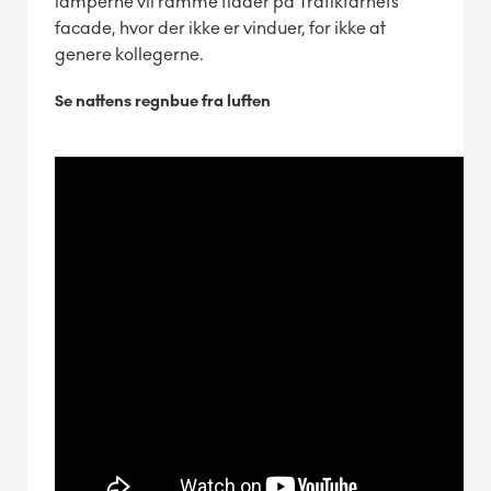
lamperne vil ramme flader på Trafiktårnets
facade, hvor der ikke er vinduer, for ikke at
genere kollegerne.
Se nattens regnbue fra luften