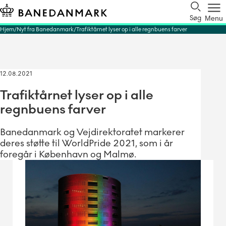
Søg
Menu
Hjem
Nyt fra Banedanmark
Trafiktårnet lyser op i alle regnbuens farver
12.08.2021
Trafiktårnet lyser op i alle
regnbuens farver
Banedanmark og Vejdirektoratet markerer
deres støtte til WorldPride 2021, som i år
foregår i København og Malmø.