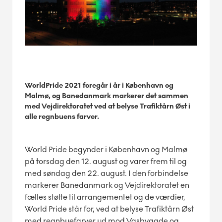
WorldPride 2021 foregår i år i København og
Malmø, og Banedanmark markerer det sammen
med Vejdirektoratet ved at belyse Trafiktårn Øst i
alle regnbuens farver.
World Pride begynder i København og Malmø
på torsdag den 12. august og varer frem til og
med søndag den 22. august. I den forbindelse
markerer Banedanmark og Vejdirektoratet en
fælles støtte til arrangementet og de værdier,
World Pride står for, ved at belyse Trafiktårn Øst
med regnbuefarver ud mod Vasbygade og