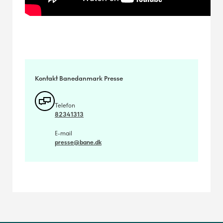
Kontakt Banedanmark Presse
Telefon
82341313
E-mail
presse@bane.dk