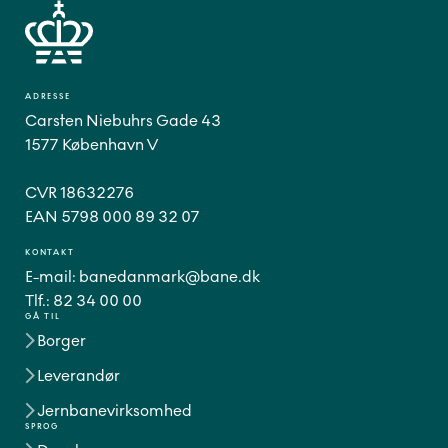
ADRESSE
Carsten Niebuhrs Gade 43
1577 København V
CVR 18632276
EAN 5798 000 89 32 07
KONTAKT
E-mail:
banedanmark@bane.dk
Tlf.:
82 34 00 00
GÅ TIL
Borger
Leverandør
Jernbanevirksomhed
SPROG