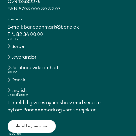
CVR 18632276
EAN 5798 000 89 32 07
KONTAKT
E-mail:
banedanmark@bane.dk
Tlf.:
82 34 00 00
GÅ TIL
Borger
Leverandør
Jernbanevirksomhed
SPROG
Dansk
English
NYHEDSBREV
Tilmeld dig vores nyhedsbrev med seneste
nyt om Banedanmark og vores projekter.
Tilmeld nyhedsbrev
FØLG OS