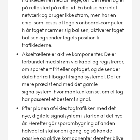
trafiklederne med at følge, om det rette tog er
på rette sted på rette tid. En balise har intet
netværk og bruger ikke strøm, men har en
chip, som læses af togets onboard-computer.
Når toget nærmer sig balisen, aktiverer toget
balisen og sender togets position til
trafiklederne.
Akseltællere er aktive komponenter. De er
forbundet med strøm via kabel og registrerer,
om sporet ert frit eller optaget, og de sender
data herfra tilbage til signalsystemet. Det er
mere præcist end med det gamle
signalsystem, hvor man kun kan se, om et tog
har passeret et bestemt signal.
Efter planen afvikles togtrafikken med det
nye, digitale signalsystem i starten af det nye
år. Herefter går sporombygning af anden
halvdel af stationen i gang, og så kan de
passive og aktive komponenter derefter blive