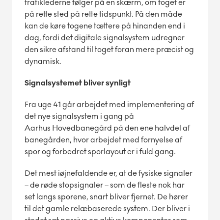
trafiklederne følger på en skærm, om toget er
på rette sted på rette tidspunkt. På den måde
kan de køre togene tættere på hinanden end i
dag, fordi det digitale signalsystem udregner
den sikre afstand til toget foran mere præcist og
dynamisk.
Signalsystemet bliver synligt
Fra uge 41 går arbejdet med implementering af
det nye signalsystem i gang på
Aarhus Hovedbanegård på den ene halvdel af
banegården, hvor arbejdet med fornyelse af
spor og forbedret sporlayout er i fuld gang.
Det mest iøjnefaldende er, at de fysiske signaler
– de røde stopsignaler – som de fleste nok har
set langs sporene, snart bliver fjernet. De hører
til det gamle relæbaserede system. Der bliver i