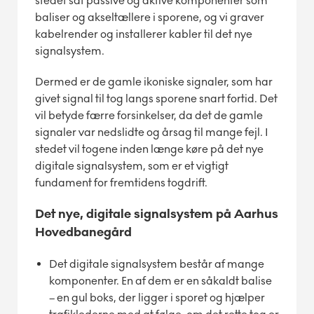
stedet sat passive og aktive komponenter som
baliser og akseltællere i sporene, og vi graver
kabelrender og installerer kabler til det nye
signalsystem.
Dermed er de gamle ikoniske signaler, som har
givet signal til tog langs sporene snart fortid. Det
vil betyde færre forsinkelser, da det de gamle
signaler var nedslidte og årsag til mange fejl. I
stedet vil togene inden længe køre på det nye
digitale signalsystem, som er et vigtigt
fundament for fremtidens togdrift.
Det nye, digitale signalsystem på Aarhus
Hovedbanegård
Det digitale signalsystem består af mange
komponenter. En af dem er en såkaldt balise
– en gul boks, der ligger i sporet og hjælper