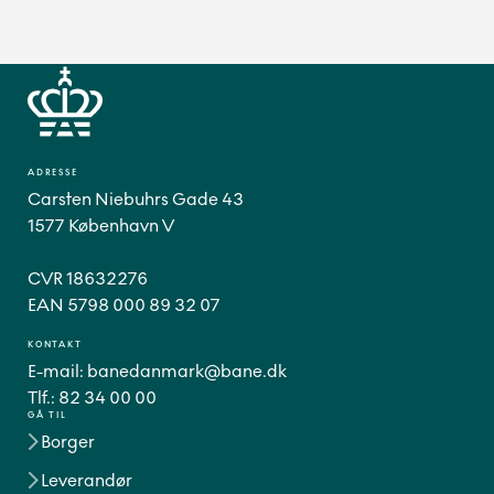
ADRESSE
Carsten Niebuhrs Gade 43
1577 København V
CVR 18632276
EAN 5798 000 89 32 07
KONTAKT
E-mail:
banedanmark@bane.dk
Tlf.:
82 34 00 00
GÅ TIL
Borger
Leverandør