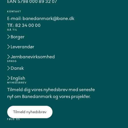
EAN 5798 000 89 32 07
KONTAKT
E-mail:
banedanmark@bane.dk
Tlf.:
82 34 00 00
GÅ TIL
Borger
Leverandør
Jernbanevirksomhed
SPROG
Dansk
English
NYHEDSBREV
Tilmeld dig vores nyhedsbrev med seneste
nyt om Banedanmark og vores projekter.
Tilmeld nyhedsbrev
FØLG OS