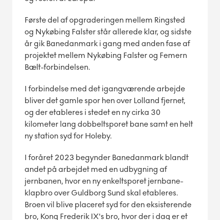
Første del af opgraderingen mellem Ringsted
og Nykøbing Falster står allerede klar, og sidste
år gik Banedanmark i gang med anden fase af
projektet mellem Nykøbing Falster og Femern
Bælt-forbindelsen.
I forbindelse med det igangværende arbejde
bliver det gamle spor hen over Lolland fjernet,
og der etableres i stedet en ny cirka 30
kilometer lang dobbeltsporet bane samt en helt
ny station syd for Holeby.
I foråret 2023 begynder Banedanmark blandt
andet på arbejdet med en udbygning af
jernbanen, hvor en ny enkeltsporet jernbane-
klapbro over Guldborg Sund skal etableres.
Broen vil blive placeret syd for den eksisterende
bro, Kong Frederik IX's bro, hvor der i dag er et