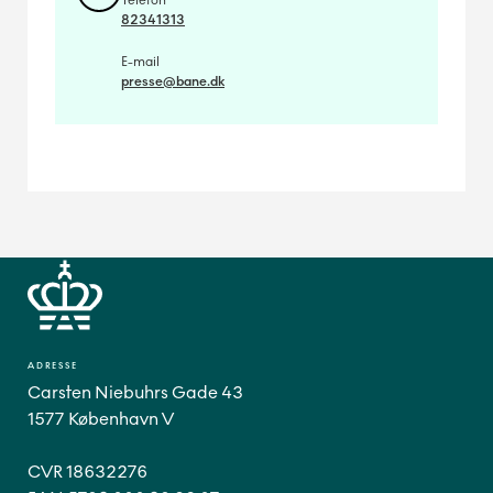
Telefon
82341313
E-mail
presse@bane.dk
ADRESSE
Carsten Niebuhrs Gade 43
1577 København V
CVR 18632276