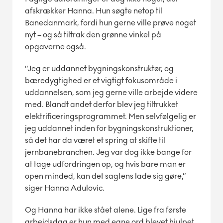
afskrækker Hanna. Hun søgte netop til
Banedanmark, fordi hun gerne ville prøve noget
nyt – og så tiltrak den grønne vinkel på
opgaverne også.
”Jeg er uddannet bygningskonstruktør, og
bæredygtighed er et vigtigt fokusområde i
uddannelsen, som jeg gerne ville arbejde videre
med. Blandt andet derfor blev jeg tiltrukket
elektrificeringsprogrammet. Men selvfølgelig er
jeg uddannet inden for bygningskonstruktioner,
så det har da været et spring at skifte til
jernbanebranchen. Jeg var dog ikke bange for
at tage udfordringen op, og hvis bare man er
open minded, kan det sagtens lade sig gøre,”
siger Hanna Adulovic.
Og Hanna har ikke stået alene. Lige fra første
arbejdsdag er hun med egne ord blevet hjulpet