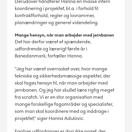
Derudover håndterer Hanna en masse intern
koordinering i projektet, bl.a. i forhold til
kontraktforhold, regler og lovrammer,
planændringer og generel videndeling.
Mange hensyn, når man arbejder med jernbanen
Det har derfor været et spændende,
udfordrende og lærerigt første år i
Banedanmark, fortæller Hanna.
”Jeg har været overrasket over, hvor mange
tekniske og sikkerhedsmæssige aspekter, der
skal tages hensyn til, når man arbejder med
jernbanen. Og jeg har skullet lære rigtig meget
fra scratch. Vi er en stor organisation med
mange forskellige fagområder og specialister,
som man skal koordinere med og inddrage i
projektet,” siger Hanna Adulovic.
Faglige udfordringer er dog ikke noget, der