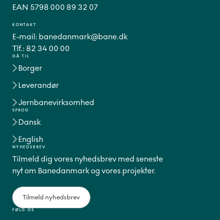
EAN 5798 000 89 32 07
KONTAKT
E-mail:
banedanmark@bane.dk
Tlf.:
82 34 00 00
GÅ TIL
Borger
Leverandør
Jernbanevirksomhed
SPROG
Dansk
English
NYHEDSBREV
Tilmeld dig vores nyhedsbrev med seneste
nyt om Banedanmark og vores projekter.
Tilmeld nyhedsbrev
FØLG OS