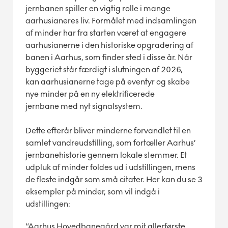
jernbanen spiller en vigtig rolle i mange
aarhusianeres liv. Formålet med indsamlingen
af minder har fra starten været at engagere
aarhusianerne i den historiske opgradering af
banen i Aarhus, som finder sted i disse år. Når
byggeriet står færdigt i slutningen af 2026,
kan aarhusianerne tage på eventyr og skabe
nye minder på en ny elektrificerede
jernbane med nyt signalsystem.
Dette efterår bliver minderne forvandlet til en
samlet vandreudstilling, som fortæller Aarhus’
jernbanehistorie gennem lokale stemmer. Et
udpluk af minder foldes ud i udstillingen, mens
de fleste indgår som små citater. Her kan du se 3
eksempler på minder, som vil indgå i
udstillingen:
“Aarhus Hovedbanegård var mit allerførste