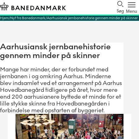
Søg
Menu
Hjem
Nyt fra Banedanmark
Aarhusiansk jernbanehistorie gennem minder på skinner
Aarhusiansk jernbanehistorie
gennem minder på skinner
Mange har minder, der er forbundet med
jernbanen i og omkring Aarhus. Minderne
blev indsamlet ved et arrangement på Aarhus
Hovedbanegård tidligere på året, hvor mere
end 200 aarhusianere byttede et minde for et
lille stykke skinne fra Hovedbanegården i
forbindelse med opstarten af byggeriet.