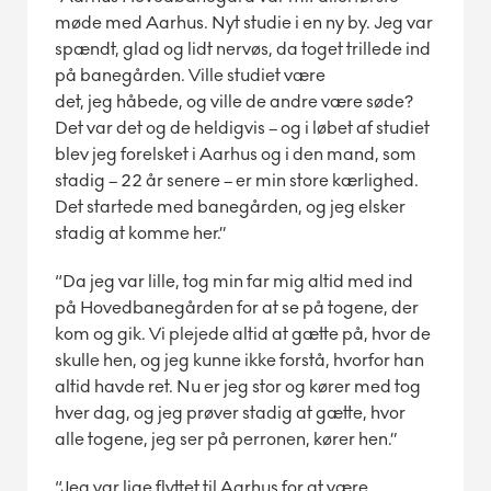
møde med Aarhus. Nyt studie i en ny by. Jeg var
spændt, glad og lidt nervøs, da toget trillede ind
på banegården. Ville studiet være
det, jeg håbede, og ville de andre være søde?
Det var det og de heldigvis – og i løbet af studiet
blev jeg forelsket i Aarhus og i den mand, som
stadig – 22 år senere – er min store kærlighed.
Det startede med banegården, og jeg elsker
stadig at komme her.”
“Da jeg var lille, tog min far mig altid med ind
på Hovedbanegården for at se på togene, der
kom og gik. Vi plejede altid at gætte på, hvor de
skulle hen, og jeg kunne ikke forstå, hvorfor han
altid havde ret. Nu er jeg stor og kører med tog
hver dag, og jeg prøver stadig at gætte, hvor
alle togene, jeg ser på perronen, kører hen.”
“Jeg var lige flyttet til Aarhus for at være