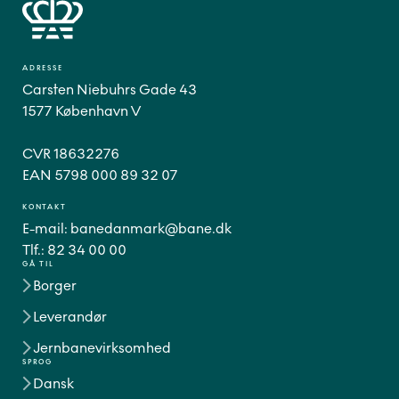
ADRESSE
Carsten Niebuhrs Gade 43
1577 København V
CVR 18632276
EAN 5798 000 89 32 07
KONTAKT
E-mail:
banedanmark@bane.dk
Tlf.:
82 34 00 00
GÅ TIL
Borger
Leverandør
Jernbanevirksomhed
SPROG
Dansk