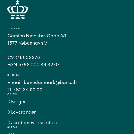
ADRESSE
Carsten Niebuhrs Gade 43
1577 København V
CVR 18632276
EAN 5798 000 89 32 07
KONTAKT
E-mail:
banedanmark@bane.dk
Tlf.:
82 34 00 00
GÅ TIL
Borger
Leverandør
Jernbanevirksomhed
SPROG