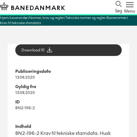
Søg
Menu
Hjem
Leverandør
Normer, krav og regler
Tekniske normer og regler
Banenormer
Krav til tekniske stamdata
Download fil
Publiceringsdato
13.08.2020
Gyldig fra
13.08.2020
ID
BN2-196-2
Indhold
BN2-196-2 Krav til tekniske stamdata. Husk