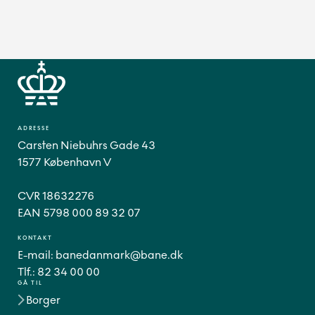
ADRESSE
Carsten Niebuhrs Gade 43
1577 København V
CVR 18632276
EAN 5798 000 89 32 07
KONTAKT
E-mail:
banedanmark@bane.dk
Tlf.:
82 34 00 00
GÅ TIL
Borger