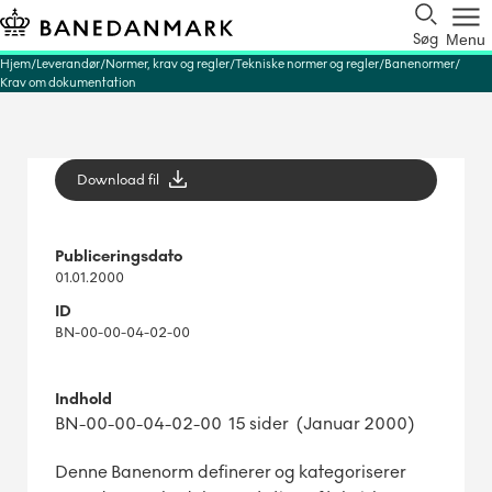
Søg
Menu
Hjem
Leverandør
Normer, krav og regler
Tekniske normer og regler
Banenormer
Krav om dokumentation
Download fil
Publiceringsdato
01.01.2000
ID
BN-00-00-04-02-00
Indhold
BN-00-00-04-02-00 15 sider (Januar 2000)
Denne Banenorm definerer og kategoriserer