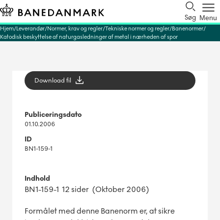
Søg
Menu
Hjem
Leverandør
Normer, krav og regler
Tekniske normer og regler
Banenormer
Katodisk beskyttelse af naturgasledninger af metal i nærheden af spor
Download fil
Publiceringsdato
01.10.2006
ID
BN1-159-1
Indhold
BN1-159-1 12 sider (Oktober 2006)
Formålet med denne Banenorm er, at sikre