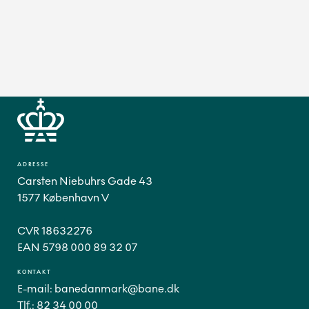
ADRESSE
Carsten Niebuhrs Gade 43
1577 København V
CVR 18632276
EAN 5798 000 89 32 07
KONTAKT
E-mail:
banedanmark@bane.dk
Tlf.:
82 34 00 00