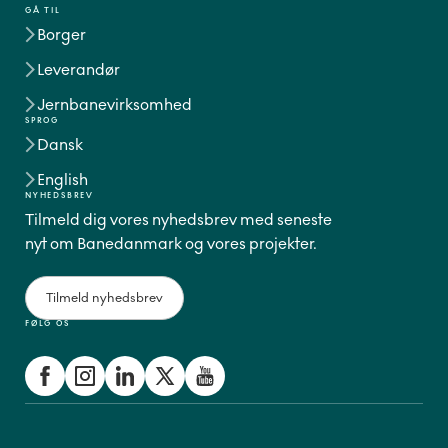
GÅ TIL
Borger
Leverandør
Jernbanevirksomhed
SPROG
Dansk
English
NYHEDSBREV
Tilmeld dig vores nyhedsbrev med seneste
nyt om Banedanmark og vores projekter.
Tilmeld nyhedsbrev
FØLG OS