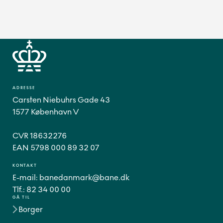
ADRESSE
Carsten Niebuhrs Gade 43
1577 København V
CVR 18632276
EAN 5798 000 89 32 07
KONTAKT
E-mail:
banedanmark@bane.dk
Tlf.:
82 34 00 00
GÅ TIL
Borger