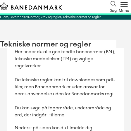
Søg
Menu
Hjem
Leverandør
Normer, krav og regler
Tekniske normer og regler
Tekniske normer og regler
Her finder du alle godkendte banenormer (BN),
tekniske meddelelser (TM) og vigtige
regelværker.
De tekniske regler kan frit downloades som pdf-
filer, men Banedanmark er uden ansvar for
deres anvendelse uden for Banedanmarks regi.
Du kan søge på fagområde, underområde og
ord, der indgår i titlerne.
Nederst på siden kan du tilmelde dig