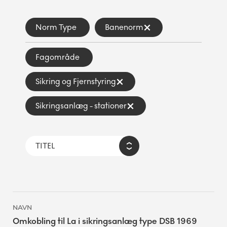
Norm Type
Banenorm
Fagområde
Sikring og Fjernstyring
Sikringsanlæg - stationer
Omkobling til La i sikringsanlæg type DSB 1969