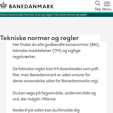
Søg
Menu
Hjem
Leverandør
Normer, krav og regler
Tekniske normer og regler
Tekniske normer og regler
Her finder du alle godkendte banenormer (BN),
tekniske meddelelser (TM) og vigtige
regelværker.
De tekniske regler kan frit downloades som pdf-
filer, men Banedanmark er uden ansvar for
deres anvendelse uden for Banedanmarks regi.
Du kan søge på fagområde, underområde og
ord, der indgår i titlerne.
Nederst på siden kan du tilmelde dig