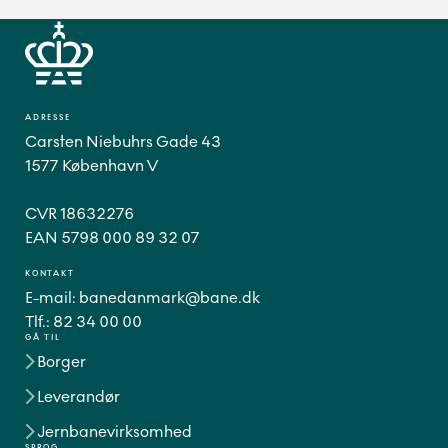
ADRESSE
Carsten Niebuhrs Gade 43
1577 København V
CVR 18632276
EAN 5798 000 89 32 07
KONTAKT
E-mail:
banedanmark@bane.dk
Tlf.:
82 34 00 00
GÅ TIL
Borger
Leverandør
Jernbanevirksomhed
SPROG