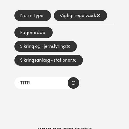
Norm Type
Vigtigt regelværk
Fagområde
Sikring og Fjernstyring
Sikringsanlæg - stationer