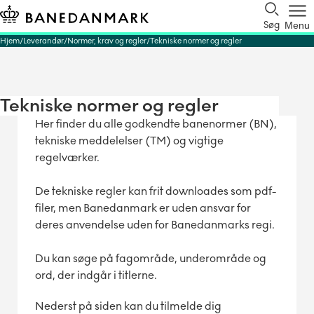
Søg
Menu
Hjem
Leverandør
Normer, krav og regler
Tekniske normer og regler
Tekniske normer og regler
Her finder du alle godkendte banenormer (BN),
tekniske meddelelser (TM) og vigtige
regelværker.
De tekniske regler kan frit downloades som pdf-
filer, men Banedanmark er uden ansvar for
deres anvendelse uden for Banedanmarks regi.
Du kan søge på fagområde, underområde og
ord, der indgår i titlerne.
Nederst på siden kan du tilmelde dig