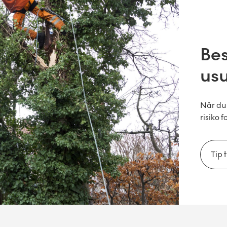
Bes
us
Når du 
risiko 
Tip 