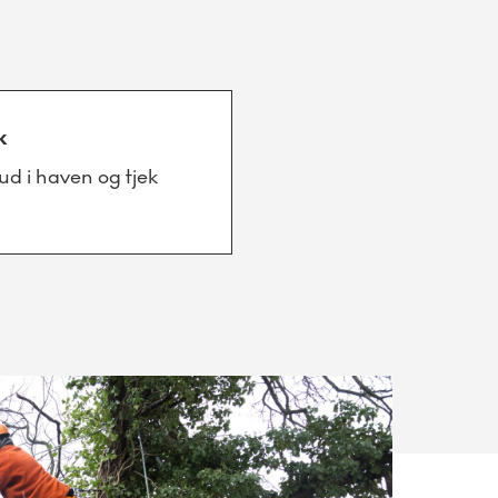
k
ud i haven og tjek