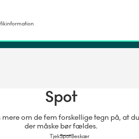
fikinformation
Spot
s mere om de fem forskellige tegn på, at du 
der måske bør fældes.
Tjek
Spot
Beskær