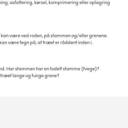
ing, asfaltering, kørsel, komprimering eller oplagring
t kan være ved roden, på stammen og/eller grenene.
an være tegn på, at træet er råddent inden i.
tand. Har stammen har en todelt stamme (tvege)?
r træet lange og tunge grene?