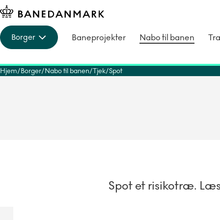
Baneprojekter
Nabo til banen
Tra
Borger
Hjem
Borger
Nabo til banen
Tjek
Spot
Spot et risikotræ. Læ