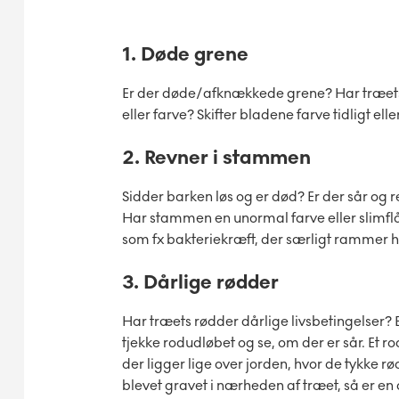
1. Døde grene
Er der døde/afknækkede grene? Har træets 
eller farve? Skifter bladene farve tidligt ell
2. Revner i stammen
Sidder barken løs og er død? Er der sår og 
Har stammen en unormal farve eller slimfl
som fx bakteriekræft, der særligt rammer h
3. Dårlige rødder
Har træets rødder dårlige livsbetingelser?
tjekke rodudløbet og se, om der er sår. Et 
der ligger lige over jorden, hvor de tykke r
blevet gravet i nærheden af træet, så er en