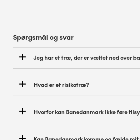
Spørgsmål og svar
Jeg har et træ, der er væltet ned over b
Hvad er et risikotræ?
Hvorfor kan Banedanmark ikke føre til
Kan Banedanmark komme og fælde mit t