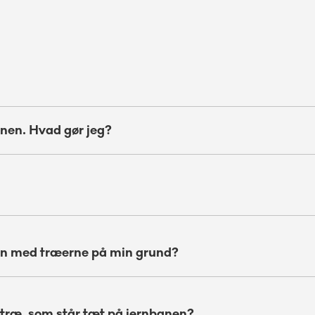
anen. Hvad gør jeg?
syn med træerne på min grund?
ræ, som står tæt på jernbanen?