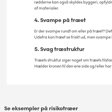
rødderne kan også skyldes byggeri, opfyldn
af materialer.
4. Svampe på træet
Er der svampe rundt om eller på træet? De
Udefra kan træet se friskt ud, men svampe k
5. Svag træstruktur
Træets struktur siger noget om træets tils
Hælder kronen til den ene side og/eller ha
Se eksempler på risikotræer