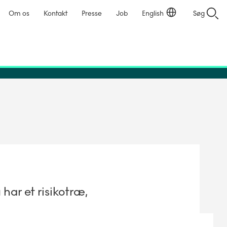
Om os
Kontakt
Presse
Job
English
Søg
har et risikotræ,