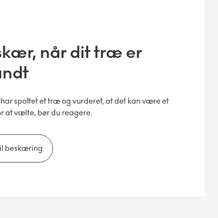
kær, når dit træ er
undt
har spottet et træ og vurderet, at det kan være et
for at vælte, bør du reagere.
til beskæring