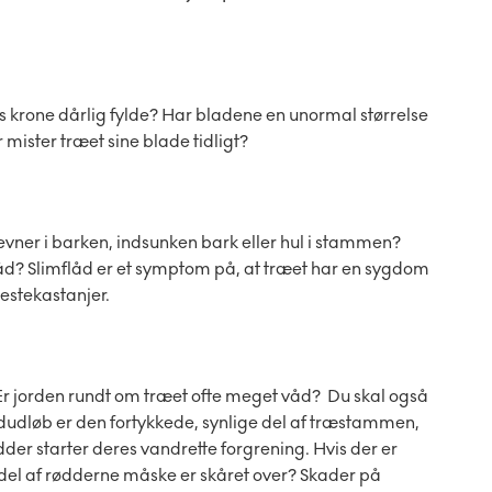
krone dårlig fylde? Har bladene en unormal størrelse
er mister træet sine blade tidligt?
revner i barken, indsunken bark eller hul i stammen?
åd? Slimflåd er et symptom på, at træet har en sygdom
estekastanjer.
 Er jorden rundt om træet ofte meget våd? Du skal også
rodudløb er den fortykkede, synlige del af træstammen,
ødder starter deres vandrette forgrening. Hvis der er
 del af rødderne måske er skåret over? Skader på